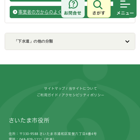
さがす
メニュ
事業者の方からのよくある質問
事業者
「下水道」の他の分類
フッターです。
サイトマップ
当サイトについて
ご利用ガイド
アクセシビリティポリシー
さいたま市役所
住所：〒330-9588 さいたま市浦和区常盤六丁目4番4号
電話：048-829-1111（代表）