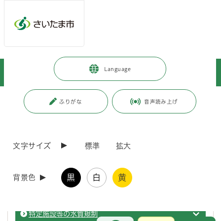
ページの本文です。
メインメニューへ移動
フッターへ移動します
メインメニューをスキップして本文へ移動
トップページ
>
暮らし・手続き
>
上下水道・ごみ
>
下水道
>
Language
事業者の方へ
ページ番号：J005004
ふりがな
音声読み上げ
事業者の方へ
文字サイズ
標準
拡大
下水道台帳の閲覧
事業者
黒
白
黄
背景色
排水設備指定工事店
事業者
特定施設等の水質規制
事業者
お問合せ
メインメニューです。