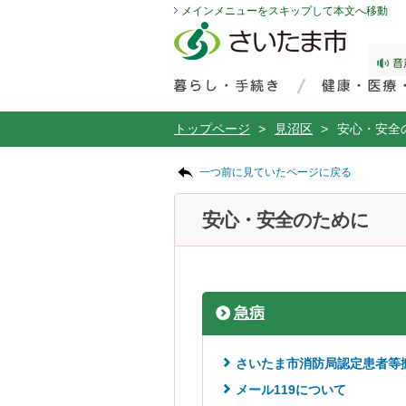
メインメニューをスキップして本文へ移動
フッターへ移動
ページの先頭です。
ページの先頭に戻る
メインメニューへ移動
サイト内検索。検索したいキーワードを入力し、検索ボタンをクリックもしくはキーボードのエンターキーを押してください。
メインメニューです。
トップページ
>
見沼区
>
安心・安全
ページの本文です。
一つ前に見ていたページに戻る
安心・安全のために
急病
さいたま市消防局認定患者等
メール119について