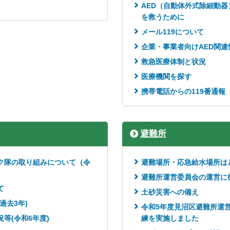
AED（自動体外式除細動
を救うために
メール119について
企業・事業者向けAED関連
救急医療体制と状況
医療機関を探す
携帯電話からの119番通報
避難所
ク隊の取り組みについて（令
避難場所・応急給水場所は
避難所運営委員会の運営に
て
土砂災害への備え
過去3年)
令和5年度見沼区避難所運
等(令和6年度)
練を実施しました