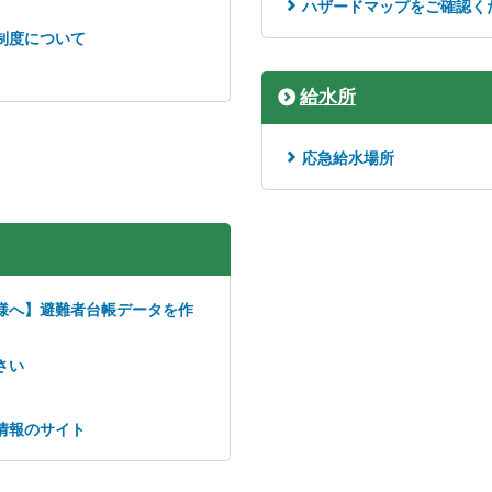
ハザードマップをご確認く
制度について
給水所
応急給水場所
様へ】避難者台帳データを作
さい
情報のサイト