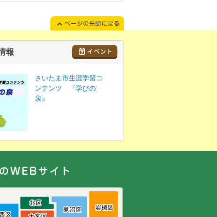
情報
さいたま市生涯学習コ
ンテンツ 『学びの
泉』