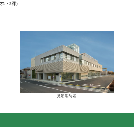
消防1・2課）
見沼消防署