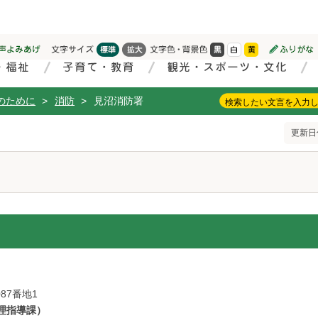
のために
>
消防
>
見沼消防署
更新日付
87番地1
管理指導課）