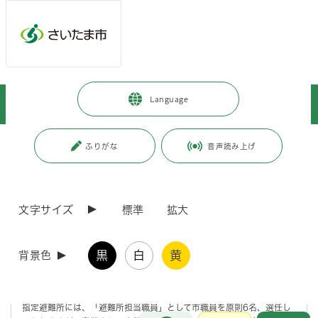
メインメニューへ移動
フッターへ移動します
メインメニューをスキップして本文へ移動
トップページ
>
見沼区
>
安心・安全のために
>
避難所
>
Language
避難所運営委員会の運営に御協力ください
ページの本文です。
更新日付：2025年6月12日 / ページ番号：C011015
ふりがな
音声読み上げ
避難所運営委員会の運営に御協力ください
文字サイズ
標準
拡大
避難所運営委員会とは
黒
白
黄
背景色
自助、共助、公助の役割分担と連携による災害に強いまちづくりを目指
し、災害時の避難生活に備え、市民と行政が一体となった防災体制の構
築を図ることが目的です。
指定避難所には、「避難所担当職員」として市職員を原則6名、選任し
お問合せ
メインメニューです。