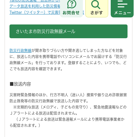
データ放送を利用した防災情報
さがす
メニュ
Twitter（ツイッター）で災害等の情報の発信
さいたま市防災行政無線メール
防災行政無線
が聞き取りづらい方や聞き逃してしまった方などを対象
に、放送した内容を携帯電話やパソコンにメールでお届けする「防災行
政無線メール」を行っております。登録することにより、いつでも、ど
こでも放送内容を確認できます。
■放送内容
災害時緊急情報のほか、行方不明人（迷い人）捜索や振り込め詐欺被害
防止啓発等の防災行政無線で放送した内容です。
※定期的な放送（メロディ、子どもの見守り）、緊急地震速報などの
Ｊアラートによる放送は配信されません。
（Ｊアラートによる放送は緊急速報メールにより携帯電話事業者か
ら配信されます。）