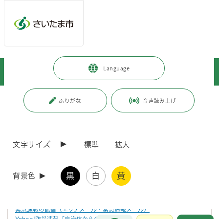
メインメニューへ移動
フッターへ移動します
メインメニューをスキップして本文へ移動
トップページ
>
見沼区
>
安心・安全のために
>
防災・気象情報
>
Language
防災・災害に関する情報提供
ページの本文です。
更新日付：2022年8月15日 / ページ番号：C060991
ふりがな
音声読み上げ
防災・災害に関する情報提供
文字サイズ
標準
拡大
市では、ホームページによる防災気象情報（「
さいたま市危機管理防災
気象情報
」）のほか、さまざまな媒体やメディアにより、防災・災害情
報を提供しています。
黒
白
黄
いざという時のために、あらかじめご確認ください。
背景色
さいたま市防災行政無線メール
緊急速報の配信（エリアメール・緊急速報メール）
お問合せ
Yahoo!防災速報「自治体からの緊急情報」
メインメニューです。