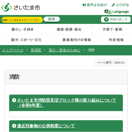
フッターへ移動
ページの先頭です。
ページの先頭に戻る
メインメニューへ移動
情報の探し方
メインメニューです。
サイト内検索。検索したいキーワードを入力し、検索ボタンをクリックもしくはキーボードのエンターキーを押してください。
トップページ
>
見沼区
>
安心・安全のために
>
消防
ページの本文です。
ページ番号：J001151
消防
さいたま市消防団見沼ブロック隊の取り組みについて
（令和8年度）
違反対象物の公表制度について