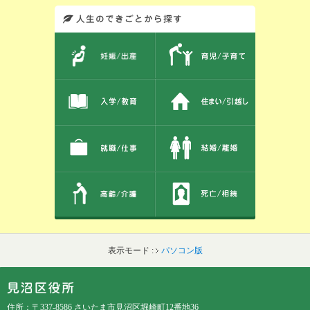
このエリアではサイト内を人生のできごとから探しなおせます。また、イベント情報をお伝えしています。
表示モード :
パソコン版
フッターです。
フッターメニューです。
住所：〒337-8586 さいたま市見沼区堀崎町12番地36