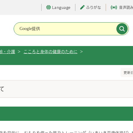
Language
ふりがな
音声読
メインメニューです。
齢・介護
>
こころと身体の健康のために
>
更新日
て