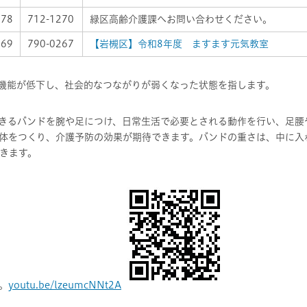
178
712-1270
緑区高齢介護課へお問い合わせください。
169
790-0267
【岩槻区】令和8年度 ますます元気教室
の機能が低下し、社会的なつながりが弱くなった状態を指します。
できるバンドを腕や足につけ、日常生活で必要とされる動作を行い、足腰
体をつくり、介護予防の効果が期待できます。バンドの重さは、中に入
きます。
。
youtu.be/lzeumcNNt2A