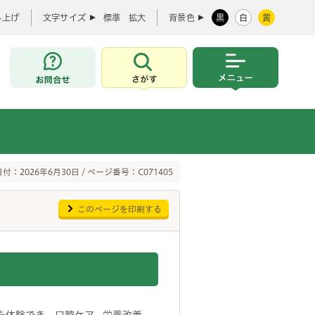
み上げ
文字サイズ
標準
拡大
背景色
黒
白
黄
お問合せ
さがす
メニュー
付：2026年6月30日 / ページ番号：C071405
このページを印刷する