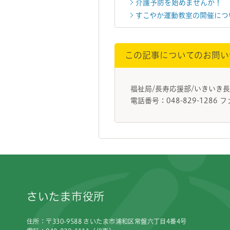
介護予防を始めませんか！
すこやか運動教室の開催につ
この記事についてのお問い
福祉局/長寿応援部/いきいき
電話番号：048-829-1286 フ
フッターです。
さいたま市役所
住所：〒330-9588 さいたま市浦和区常盤六丁目4番4号