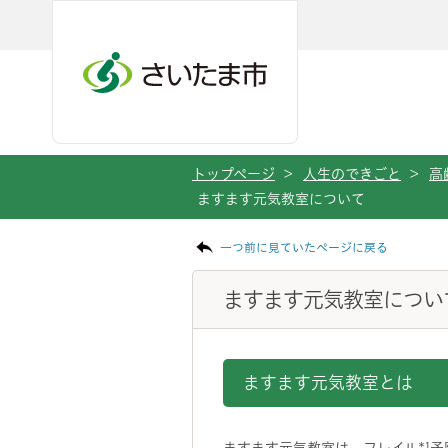
メインメニューへ移動
フッターへ移動します
メインメニューをスキップして本文へ移動
トップページ
>
人生のできごと
>
高
ますます元気教室について
ページの本文です。
一つ前に見ていたページに戻る
ますます元気教室につい
ますます元気教室とは