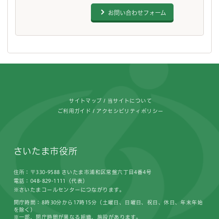
お問い合わせフォーム
フッターです。
サイトマップ
当サイトについて
ご利用ガイド
アクセシビリティポリシー
さいたま市役所
住所：〒330-9588 さいたま市浦和区常盤六丁目4番4号
電話：048-829-1111（代表）
※さいたまコールセンターにつながります。
開庁時間：8時30分から17時15分（土曜日、日曜日、祝日、休日、年末年始
を除く）
※一部、開庁時間が異なる組織、施設があります。