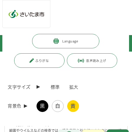
メインメニューへ移動
フッターへ移動します
メインメニューをスキップして本文へ移動
トップページ
>
市政情報
>
市の組織・各課の紹介
>
保健衛生局
>
Language
健康科学研究センター
>
保健科学課の紹介
ページの本文です。
更新日付：2026年4月1日 / ページ番号：C003139
ふりがな
音声読み上げ
保健科学課の紹介
文字サイズ
標準
拡大
住所 〒338－0013 さいたま市中央区鈴谷7丁目5番12号 さいたま市
保健所・健康科学研究センター3階
電話 048-840-2250（総務企画係） 048-840-2255（臨床微生物
黒
白
黄
背景色
係）
FAX 048-840-2267
保健科学課では、保健所などから依頼を受けた臨床検査や感染症情報な
どの発信を行っています。
細菌やウイルスなどの検査では、感染症等を引き起こすものについて検
お問合せ
メインメニューです。