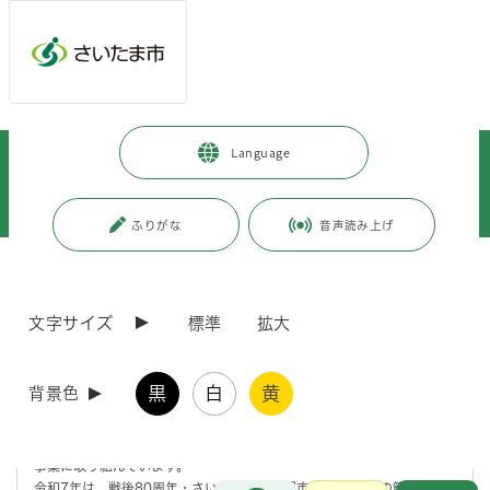
メインメニューへ移動
フッターへ移動します
メインメニューをスキップして本文へ移動
トップページ
>
市政情報
>
広報・報道
>
記者への情報提供
>
Language
記者への提供資料
>
令和7年度
>
令和7年6月
>
（令和7年6月5日発表）戦後80周年・さいたま市平和都市宣言20周年記念
「平和展」を開催します ～「平和祈念講演会」の参加者を募集～
ふりがな
音声読み上げ
ページの本文です。
更新日付：2025年6月5日 / ページ番号：C121922
（令和7年6月5日発表）戦後80周年・さいたま市
文字サイズ
標準
拡大
平和都市宣言20周年記念「平和展」を開催しま
す ～「平和祈念講演会」の参加者を募集～
黒
白
黄
背景色
本市は、平成17年12月に制定した「
さいたま市平和都市宣言
」に基づ
き、核兵器等の廃絶と世界の恒久平和実現に貢献するために、平和推進
事業に取り組んでいます。
お問合せ
令和7年は、戦後80周年・さいたま市平和都市宣言20周年の節目とな
メインメニューです。