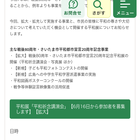
ることから、例年よりも事業を拡大・拡充して実施します。
さがす
メニュ
今回、拡大・拡充して実施する事業と、市民の皆様に平和の尊さや大切
さについて考えていただく機会として開催する平和展についてお知らせ
します。
主な戦後80周年・さいたま市平和都市宣言20周年記念事業
・【拡大】戦後80周年・さいたま市平和都市宣言20周年記念平和展の
開催（平和祈念講演会・写真展 ほか）
・【新規】子ども平和フォトコンテストの開催
・【新規】広島への中学生平和学習派遣事業の実施
・平和図画ポスターコンクールの開催
・戦争等体験証言映像集の活用促進
平和展「平和祈念講演会」【6月16日から参加者を募集
します】【拡大】
日時