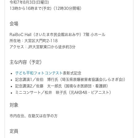
令和7年8月3日(日曜日)
13時から16時まで(予定)（12時30分開場）
会場
RaiBoC Hall（さいたま市民会館おおみや）7階 小ホール
所在地：大宮区大門町2-118
アクセス：JR大宮駅東口から徒歩約3分
主な内容（予定）
子ども平和フォトコンテスト
表彰式記念
記念講演1／佐伯 博行氏（埼玉県原爆被害者協議会(しらさぎ会)）
記念講演2／佐藤 太一郎氏（国境なき医師団・看護師）
ミニコンサート／松井 咲子氏（元AKB48・ピアニスト）
対象
市内在住、在勤又は在学の方
定員