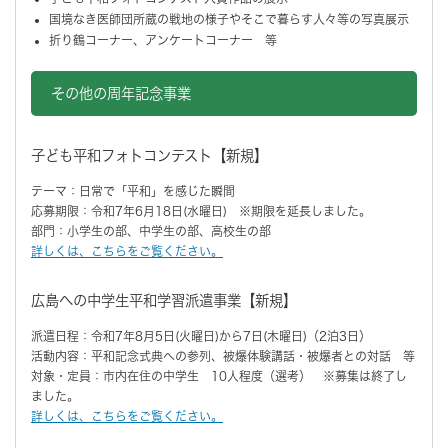
国境なき医師団所蔵の戦地の様子やそこで暮らす人々等の写真展示
折り鶴コーナー、アンケートコーナー 等
その他の周年記念事業
子ども平和フォトコンテスト【新規】
テーマ：日常で「平和」を感じた瞬間
応募期限：令和7年6月18日(水曜日) ※期限を延長しました。
部門：小学生の部、中学生の部、高校生の部
詳しくは、こちらをご覧ください。
広島への中学生平和学習派遣事業【新規】
派遣日程：令和7年8月5日(火曜日)から7日(木曜日)（2泊3日）
活動内容：平和記念式典への参列、被爆体験講話・被爆者との対話 等
対象・定員：市内在住の中学生 10人程度（選考） ※募集は終了し
ました。
詳しくは、こちらをご覧ください。