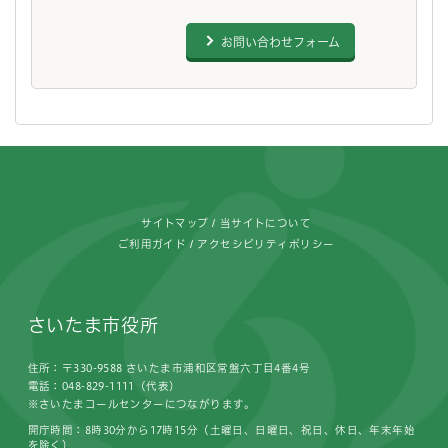
お問い合わせフォーム
フッターです。
サイトマップ
当サイトについて
ご利用ガイド
アクセシビリティポリシー
さいたま市役所
住所：〒330-9588 さいたま市浦和区常盤六丁目4番4号
電話：048-829-1111（代表）
※さいたまコールセンターにつながります。
開庁時間：8時30分から17時15分（土曜日、日曜日、祝日、休日、年末年始
を除く）