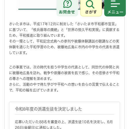
さがす
メニュ
さいたま市は、平成17年12月に制定した「さいたま市平和都市宣言」
に基づいて、「核兵器等の廃絶」と「世界の恒久平和実現」に貢献する
ため、平和推進に取り組んでいます。
その一環として、平和記念式典への参列や被爆体験講話の聴講などの実
体験を通じた平和学習のため、被爆地広島に市内の中学生の代表を派遣
しています。
この事業では、次の時代を担う中学生の代表として、同世代の仲間と共
に被爆地広島を訪れ、戦争や原爆の被害を肌で感じ、その悲惨さや平和
の尊さへの理解を深めます。
さらに、活動の中で得た学びや平和への想いを自らの言葉で伝えること
で、平和の輪を広げていきます。
令和8年度の派遣生徒を決定しました
応募いただいた88名を審査の上、派遣生徒10名を決定し、6月
26日(金曜日)に通知しました。