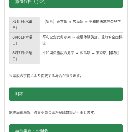
派遣行程（予定）
8月5日(水曜
【集合】東京駅 ⇒ 広島駅 ⇒ 平和関係施設の見学
日)
8月6日(木曜
平和記念式典参列 ⇒ 被爆体験講話、現地や全国様々な
日)
流
8月7月(金曜
平和関係施設の見学 ⇒ 広島駅 ⇒ 東京駅【解散】
日)
※諸般の事情により変更する場合があります。
引率
総務局総務課、教育委員会事務局職員等が引率します。
事前学習・説明会