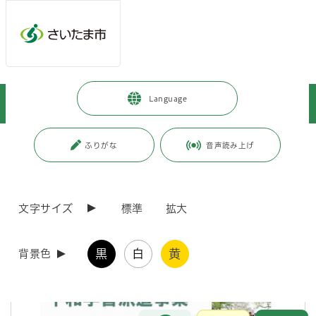
メインメニューへ移動
フッターへ移動します
メインメニューをスキップして本文へ移動
トップページ
>
市政情報
>
平和・人権政策・男女共同参画
>
Language
平和推進
>
さいたま市広島への中学生平和学習派遣事業
ページの本文です。
更新日付：2026年6月30日 / ページ番号：C120881
ふりがな
音声読み上げ
さいたま市広島への中学生平和学習派遣事業
文字サイズ
標準
拡大
黒
白
黄
背景色
お問合せ
メインメニューです。