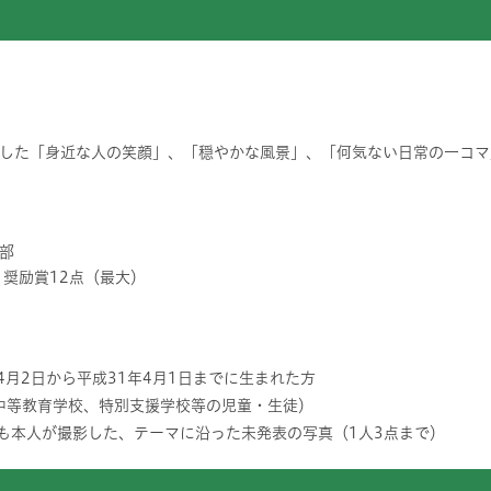
した「身近な人の笑顔」、「穏やかな風景」、「何気ない日常の一コマ
部
、奨励賞12点（最大）
4月2日から平成31年4月1日までに生まれた方
中等教育学校、特別支援学校等の児童・生徒）
も本人が撮影した、テーマに沿った未発表の写真（1人3点まで）