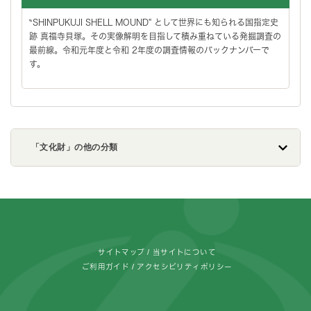
‶SHINPUKUJI SHELL MOUND" として世界にも知られる国指定史
跡 真福寺貝塚。その実像解明を目指して積み重ねている発掘調査の
最前線。令和元年度と令和 2年度の調査情報のバックナンバーで
す。
「文化財」の他の分類
フッターです。
サイトマップ
当サイトについて
ご利用ガイド
アクセシビリティポリシー