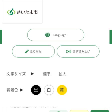
ページの本文です。
メインメニューへ移動
フッターへ移動します
メインメニューをスキップして本文へ移動
トップページ
>
観光・スポーツ・文化
>
文化・芸術
>
文化財
>
Language
真福寺貝塚
ページ番号：J003142
ふりがな
音声読み上げ
真福寺貝塚
文字サイズ
標準
拡大
令和8年度 国指定史跡真福寺貝塚 現地見学会を開催
します
黒
白
黄
背景色
‶SHINPUKUJI SHELL MOUND" として世界にも知られる国指定史
跡 真福寺貝塚。その実像解明を目指して積み重ねている発掘調査の
最前線を調査担当者が紹介します。
お問合せ
メインメニューです。