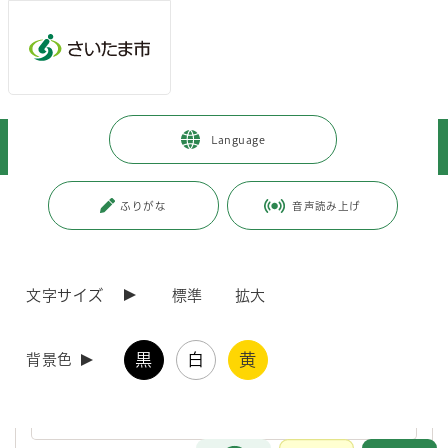
ページの本文です。
メインメニューへ移動
フッターへ移動します
メインメニューをスキップして本文へ移動
トップページ
>
観光・スポーツ・文化
>
文化・芸術
>
文化財
>
Language
見沼通船堀
ページ番号：J003141
ふりがな
音声読み上げ
見沼通船堀
文字サイズ
標準
拡大
国指定史跡「見沼通船堀」の保存と活用を目的としたク
ラウドファンディングを実施しています（第2弾）
黒
白
黄
背景色
国指定史跡「見沼通船堀」を対象としたクラウドファンディングを
実施しています（第2弾）
お問合せ
メインメニューです。