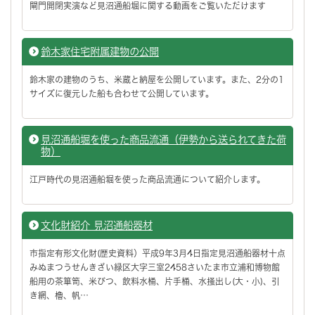
閘門開閉実演など見沼通船堀に関する動画をご覧いただけます
鈴木家住宅附属建物の公開
鈴木家の建物のうち、米蔵と納屋を公開しています。また、2分の1
サイズに復元した船も合わせて公開しています。
見沼通船堀を使った商品流通（伊勢から送られてきた荷
物）
江戸時代の見沼通船堀を使った商品流通について紹介します。
文化財紹介 見沼通船器材
市指定有形文化財(歴史資料）平成9年3月4日指定見沼通船器材十点
みぬまつうせんきざい緑区大字三室2458さいたま市立浦和博物館
船用の茶箪笥、米びつ、飲料水桶、片手桶、水掻出し(大・小)、引
き網、櫓、帆…