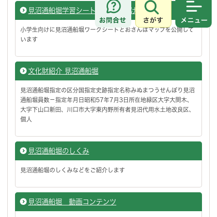
見沼通船堀学習シート（小学生向け）
さがす
メニュ
小学生向けに見沼通船堀ワークシートとおさんぽマップを公開して
います
文化財紹介 見沼通船堀
見沼通船堀指定の区分国指定史跡指定名称みぬまつうせんぼり見沼
通船堀員数－指定年月日昭和57年7月3日所在地緑区大字大間木、
大字下山口新田、川口市大字東内野所有者見沼代用水土地改良区、
個人
見沼通船堀のしくみ
見沼通船堀のしくみなどをご紹介します
見沼通船堀 動画コンテンツ