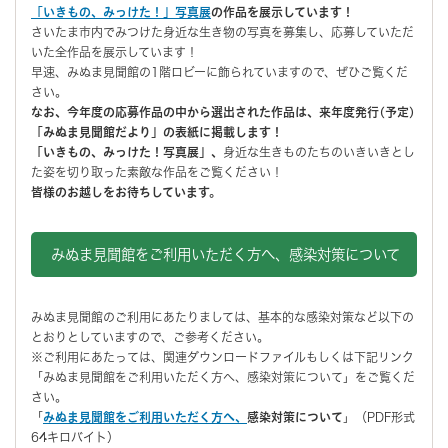
「いきもの、みっけた！」写真展
の作品を展示しています！
さいたま市内でみつけた身近な生き物の写真を募集し、応募していただ
いた全作品を展示しています！
早速、みぬま見聞館の1階ロビーに飾られていますので、ぜひご覧くだ
さい。
なお、今年度の応募作品の中から選出された作品は、来年度発行(予定)
「みぬま見聞館だより」の表紙に掲載します！
「いきもの、みっけた！写真展」、
身近な生きものたちのいきいきとし
た姿を切り取った素敵な作品をご覧ください！
皆様のお越しをお待ちしています。
みぬま見聞館をご利用いただく方へ、感染対策について
みぬま見聞館のご利用にあたりましては、基本的な感染対策など以下の
とおりとしていますので、ご参考ください。
※ご利用にあたっては、関連ダウンロードファイルもしくは下記リンク
「みぬま見聞館をご利用いただく方へ、感染対策について」をご覧くだ
さい。
「
みぬま見聞館をご利用いただく方へ、
感染対策について
」（PDF形式
64キロバイト）