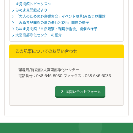
ま見聞館トピックス～
みぬま見聞館だより
「大人のための野鳥観察会」イベント風景(みぬま見聞館)
「みぬま見聞館の夏の催し2025」開催の様子
みぬま見聞館「自然観察・環境学習会」開催の様子
大宮南部浄化センターの紹介
この記事についてのお問い合わせ
環境局/施設部/大宮南部浄化センター
電話番号：048-646-6030 ファックス：048-646-6033
お問い合わせフォーム
フッターです。