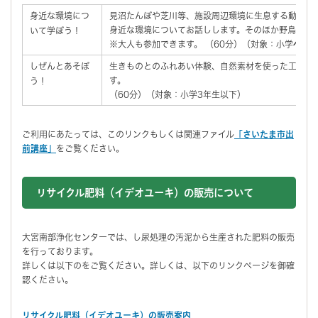
身近な環境につ
見沼たんぼや芝川等、施設周辺環境に生息する動植物
身近な環境についてお話しします。そのほか野鳥観察
いて学ぼう！
※大人も参加できます。 （60分）（対象：小学4年生
しぜんとあそぼ
生きものとのふれあい体験、自然素材を使った工作、
す。
う！
（60分）（対象：小学3年生以下）
ご利用にあたっては、このリンクもしくは関連ファイル
「さいたま市出
前講座」
をご覧ください。
リサイクル肥料（イデオユーキ）の販売
について
大宮南部浄化センターでは、し尿処理の汚泥から生産された肥料の販売
を行っております。
詳しくは以下のをご覧ください。詳しくは、以下のリンクページを御確
認ください。
リサイクル肥料（イデオユーキ）の販売案内