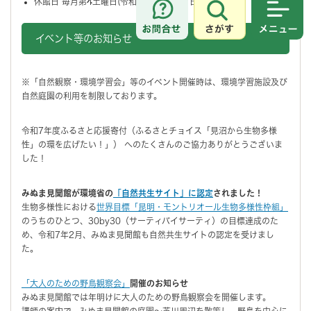
休館日 毎月第4土曜日(令和7年12月は27日)と年末年始
さがす
メニュ
イベント等のお知らせ
※「自然観察・環境学習会」等のイベント開催時は、環境学習施設及び
自然庭園の利用を制限しております。
令和7年度ふるさと応援寄付（ふるさとチョイス「見沼から生物多様
性」の環を広げたい！」） へのたくさんのご協力ありがとうございま
した！
みぬま見聞館が環境省の
「自然共生サイト」に認定
されました！
生物多様性における
世界目標
「昆明・モントリオール生物多様性枠組」
のうちのひとつ、
30by30（サーティバイサーティ）
の目標達成のた
め、令和7年2月、みぬま見聞館も自然共生サイトの認定を受けまし
た。
「大人のための野鳥観察会」
開催のお知らせ
みぬま見聞館では年明けに大人のための野鳥観察会を開催します。
講師の案内で、みぬま見聞館の庭園～芝川周辺を散策し、野鳥を中心に