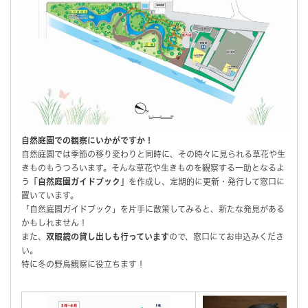
自然庭園での観察にいかがですか！
自然庭園では季節の移り変わりと同時に、その時々に見られる草花や生
きものもうつろいます。そんな草花や生きものを観察する一助となるよ
う
「自然庭園ガイドブック」
を作成し、定期的に更新・発行して窓口に
置いています。
「自然庭園ガイドブック」を片手に散策してみると、新たな発見がある
かもしれません！
また、
双眼鏡の貸し出しも行っています
ので、窓口にてお申込みくださ
い。
特に冬の野鳥観察に役立ちます！