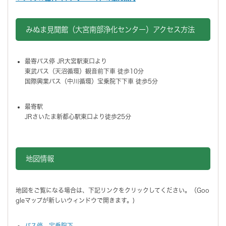
みぬま見聞館（大宮南部浄化センター）アクセス方法
最寄バス停 JR大宮駅東口より
東武バス（天沼循環）観音前下車 徒歩10分
国際興業バス（中川循環）宝乗院下下車 徒歩5分
最寄駅
JRさいたま新都心駅東口より徒歩25分
地図情報をスキップする。
地図情報
地図をご覧になる場合は、下記リンクをクリックしてください。（Goo
gleマップが新しいウィンドウで開きます。)
バス停 宝乗院下