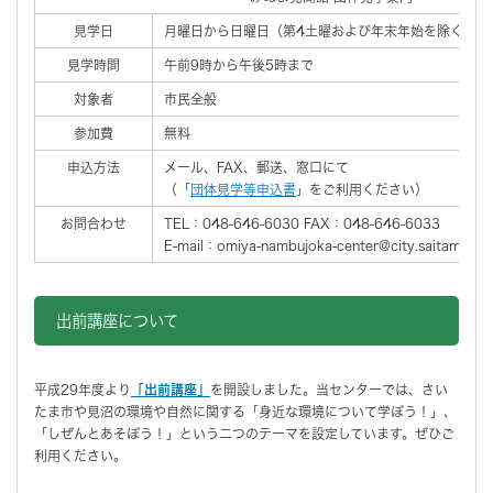
見学日
月曜日から日曜日（第4土曜および年末年始を除く）
見学時間
午前9時から午後5時まで
対象者
市民全般
参加費
無料
申込方法
メール、FAX、郵送、窓口にて
（「
団体見学等申込書
」をご利用ください）
お問合わせ
TEL：048-646-6030 FAX：048-646-6033
E-mail：omiya-nambujoka-center@city.saitama.lg.j
出前講座について
平成29年度より
「出前講座」
を開設しました。当センターでは、さい
たま市や見沼の環境や自然に関する「身近な環境について学ぼう！」、
「しぜんとあそぼう！」という二つのテーマを設定しています。ぜひご
利用ください。