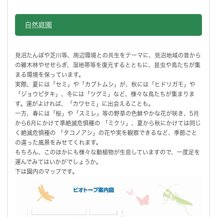
自然庭園
見沼たんぼや芝川等、周辺環境との共生をテーマに、見沼地域の昔から
の雑木林やせせらぎ、湿地帯等を復元するとともに、昆虫や鳥たちが集
まる環境を保っています。
実際、夏には「セミ」や「カブトムシ」が、秋には「ヒドリガモ」や
「ジョウビタキ」、冬には「ツグミ」など、様々な鳥たちが集まりま
す。運がよければ、「カワセミ」に出会えることも。
一方、春には「桜」や「スミレ」等の野草の色鮮やかな花が咲き、5月
から6月にかけて準絶滅危惧種の 「ミクリ」、夏から秋にかけては同じ
く絶滅危惧種の 「タコノアシ」の花や実を観察できるなど、季節ごと
の違った風景をみせてくれます。
もちろん、このほかにも様々な動植物が生息していますので、一度足を
運んでみてはいかがでしょうか。
下は園内のマップです。