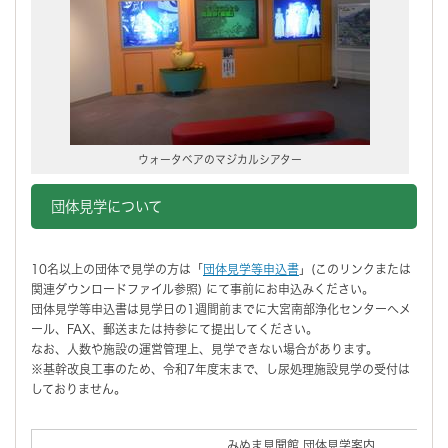
ウォータベアのマジカルシアター
団体見学について
10名以上の団体で見学の方は「
団体見学等申込書
」(このリンクまたは
関連ダウンロードファイル参照) にて事前にお申込みください。
団体見学等申込書は見学日の1週間前までに大宮南部浄化センターへメ
ール、FAX、郵送または持参にて提出してください。
なお、人数や施設の運営管理上、見学できない場合があります。
※基幹改良工事のため、令和7年度末まで、し尿処理施設見学の受付は
しておりません。
みぬま見聞館 団体見学案内