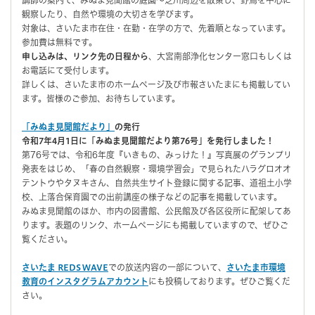
観察したり、自然や環境の大切さを学びます。
対象は、さいたま市在住・在勤・在学の方で、先着順となっています。
参加費は無料です。
申し込みは、リンク先の日程から
、大宮南部浄化センター窓口もしくは
お電話にて受付します。
詳しくは、さいたま市のホームページ及び市報さいたまにも掲載してい
ます。皆様のご参加、お待ちしています。
「みぬま見聞館だより」
の発行
令和7年4月1日に「みぬま見聞館だより第76号」を発行しました！
第76号では、令和6年度『いきもの、みっけた！』写真展のグランプリ
発表をはじめ、「春の自然観察・環境学習会」で見られたハラグロオオ
テントウやタヌキさん、自然共生サイト登録に関する記事、道祖土小学
校、上落合保育園での出前講座の様子などの記事を掲載しています。
みぬま見聞館のほか、市内の図書館、公民館及び各区役所に配架してあ
ります。表題のリンク、ホームページにも掲載していますので、ぜひご
覧ください。
さいたま REDS WAVE
での放送内容の一部について、
さいたま市環境
教育のインスタグラムアカウント
にも投稿しております。ぜひご覧くだ
さい。