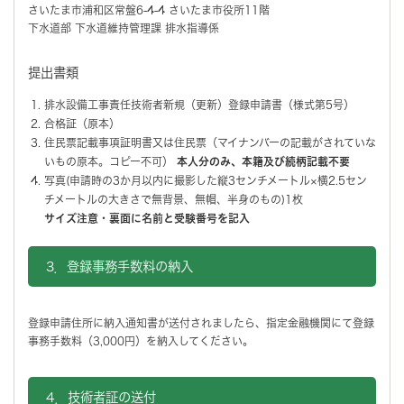
さいたま市浦和区常盤6-4-4 さいたま市役所11階
下水道部 下水道維持管理課 排水指導係
提出書類
排水設備工事責任技術者新規（更新）登録申請書（様式第5号）
合格証（原本）
住民票記載事項証明書又は住民票（マイナンバーの記載がされていな
いもの原本。コピー不可）
本人分のみ、本籍及び続柄記載不要
写真(申請時の3か月以内に撮影した縦3センチメートル×横2.5セン
チメートルの大きさで無背景、無帽、半身のもの)1枚
サイズ注意・裏面に名前と受験番号を記入
3．登録事務手数料の納入
登録申請住所に納入通知書が送付されましたら、指定金融機関にて登録
事務手数料（3,000円）を納入してください。
4．技術者証の送付