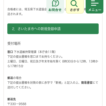
さがす
メニュ
合格者には、埼玉県下水道協会より合否結果とともに、「合格証」が郵
送されます。
2．さいたま市への新規登録申請
受付場所
窓口
下水道維持管理課（本庁舎11階）
下記の提出書類を窓口までお持ちください。
土曜日、日曜日、祝日及び年末年始を除く 8時30分から12時、13時か
ら17時15分
郵送
の場合
下記の提出書類を封筒の表に赤字で「新規」と記入の上、
簡易書留
にて
送付してください。
郵送先
〒330－9588