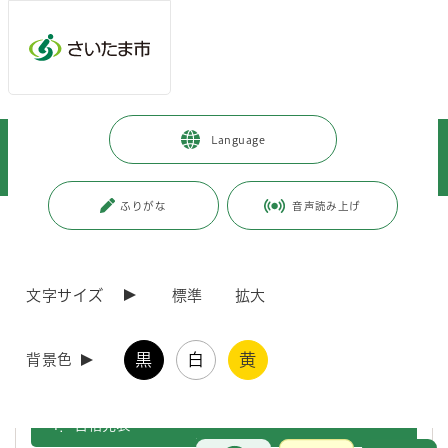
メインメニューへ移動
フッターへ移動します
メインメニューをスキップして本文へ移動
トップページ
>
暮らし・手続き
>
上下水道・ごみ
>
下水道
>
Language
事業者の方へ
>
排水設備指定工事店
>
下水道排水設備工事責任技術者 新規登録申請のご案内
ふりがな
音声読み上げ
ページの本文です。
更新日付：2026年4月1日 / ページ番号：C012568
下水道排水設備工事責任技術者 新規登録申請の
ご案内
文字サイズ
標準
拡大
下水道排水設備工事責任技術者資格認定共通試験合格者で、さいたま
黒
白
黄
背景色
市に登録を行う方は、下記のとおり手続きを行ってください。
1．合格発表
お問合せ
メインメニューです。