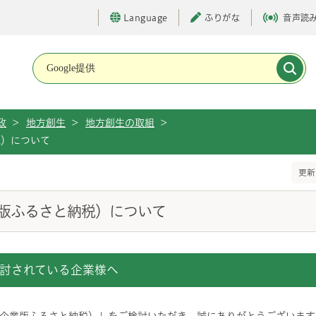
Language
ふりがな
音声読
メインメニューです。
政
>
地方創生
>
地方創生の取組
>
税）について
更新
版ふるさと納税）について
討されている企業様へ