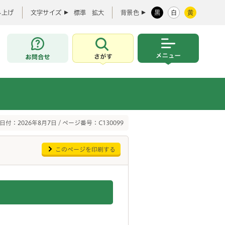
み上げ
文字サイズ
標準
拡大
背景色
黒
白
黄
お問合せ
さがす
メニュー
日付：2026年8月7日 / ページ番号：C130099
このページを印刷する