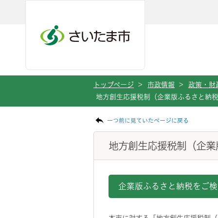
メインメニューへ移動
フッターへ移動します
メインメニューをスキップして本文へ移動
トップページ
>
市政情報
>
政策・財
地方創生応援税制（企業版ふるさと納
ページの本文です。
一つ前に見ていたページに戻る
地方創生応援税制（企業
企業版ふるさと納税をご検