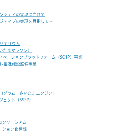
ンシティの実現に向けて
ジティブの実現を目指して～
リテリウム
いたまマラソン）
ノベーションプラットフォーム（SOIP）事業
レ推進施設整備事業
ログラム「さいたまエンジン」
ェクト（SSSP）
コンソーシアム
ーション化構想