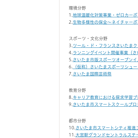
環境分野
1.
地球温暖化対策事業・ゼロカーボ
2.
生物多様性の保全～ネイチャーポ
スポーツ・文化分野
3.
ツール・ド・フランスさいたまク
4.
ランニングイベント開催事業（さ
5.
さいたま市版スポーツオープンイ
6.
（仮称）さいたまスポーツシュー
7.
さいたま国際芸術祭
教育分野
8.
キャリア教育における探求学習プ
9.
さいたま市スマートスクールプロジ
都市分野
10.
さいたま市スマートシティ推進
11.
大宮駅グランドセントラルステ