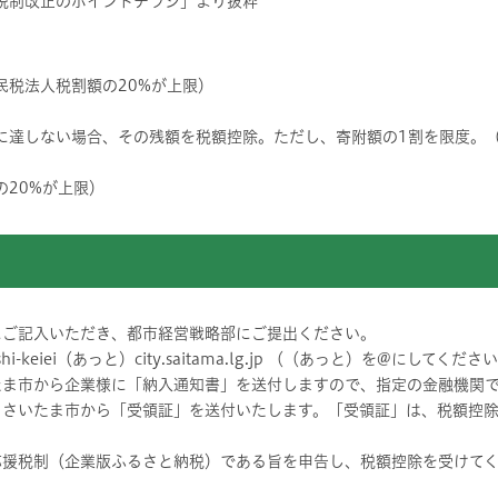
税制改正のポイントチラシ」より抜粋
民税法人税割額の20%が上限）
に達しない場合、その残額を税額控除。ただし、寄附額の1割を限度。（
の20%が上限）
にご記入いただき、都市経営戦略部にご提出ください。
toshi-keiei（あっと）city.saitama.lg.jp （（あっと）を@にしてくださ
いたま市から企業様に「納入通知書」を送付しますので、指定の金融機関
第、さいたま市から「受領証」を送付いたします。「受領証」は、税額控
生応援税制（企業版ふるさと納税）である旨を申告し、税額控除を受けて