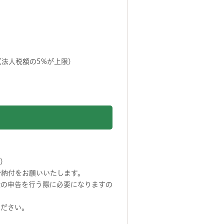
法人税額の5%が上限）
い）
で納付をお願いいたします。
除の申告を行う際に必要になりますの
ください。