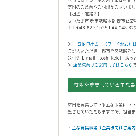
本市に対する「地方創生応援税制（
寄附のご意向やご相談がございまし
【担当・連絡先】
さいたま市 都市戦略本部 都市経営
TEL:048-829-1035 FAX:048-
※
「寄附申出書」（ワード形式）
ご記入いただき、都市経営戦略部に
送付先 E-mail：toshi-keiei（あ
※
企業様向けご案内冊子はこちら
寄附を募集している主な事
寄附を募集している主な事業につい
整させていただきますので、担当
・
主な募集事業（企業様向けご案内