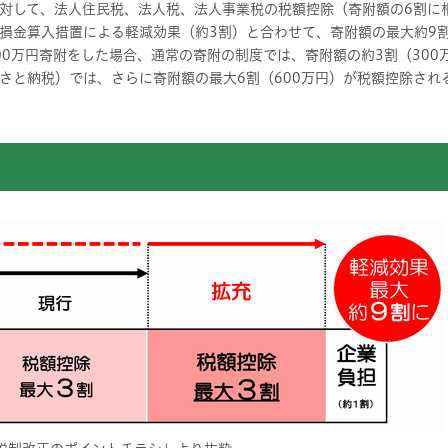
対して、法人住民税、法人税、法人事業税の税額控除（寄附額の6割に
損金算入措置による軽減効果（約3割）と合わせて、寄附額の最大約9
000万円寄附をした場合、通常の寄附の制度では、寄附額の約3割（30
さと納税）では、さらに寄附額の最大6割（600万円）が税額控除され