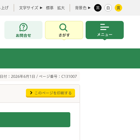
み上げ
文字サイズ
標準
拡大
背景色
黒
白
黄
お問合せ
さがす
メニュー
日付：2026年6月1日 / ページ番号：C131007
このページを印刷する