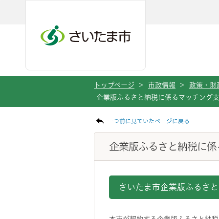
メインメニューへ移動
フッターへ移動します
メインメニューをスキップして本文へ移動
トップページ
>
市政情報
>
政策・財
企業版ふるさと納税に係るマッチング
ページの本文です。
一つ前に見ていたページに戻る
企業版ふるさと納税に係
さいたま市企業版ふるさと