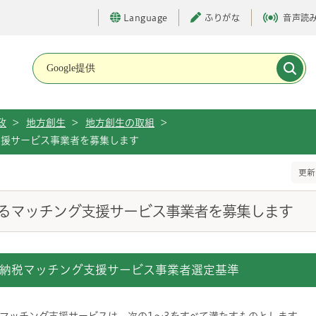
Language
ふりがな
音声読
メインメニューです。
政
>
地方創生
>
地方創生の取組
>
支援サービス事業者を募集します
更新
るマッチング支援サービス事業者を募集します
納税マッチング支援サービス事業者選定基準