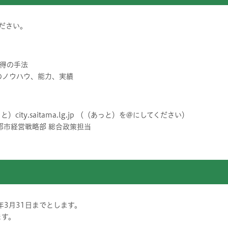
ださい。
得の手法
のノウハウ、能力、実績
あっと）city.saitama.lg.jp （（あっと）を@にしてください）
都市経営戦略部 総合政策担当
年3月31日までとします。
ます。