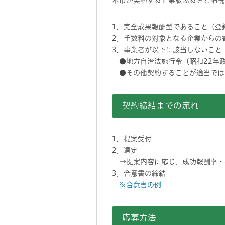
本市が契約する企業版ふるさと納税
1．完全成果報酬型であること（登
2．手数料の対象となる企業からの
3．事業者が以下に該当しないこと
●地方自治法施行令（昭和22年政
●その他契約することが適当では
契約締結までの流れ
1．提案受付
2．選定
→提案内容に応じ、成功報酬率・
3．合意書の締結
※合意書の例
応募方法