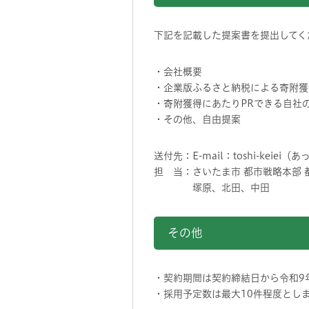
下記を記載した提案書を提出してく
・会社概要
・企業版ふるさと納税による寄附獲
・寄附獲得にあたりPRできる自社
・その他、自由提案
送付先：E-mail：toshi-keiei（
担 当：さいたま市 都市戦略本部 
塚原、北田、中田
その他
・契約期間は契約締結日から令和9
・採用予定数は最大10件程度とし