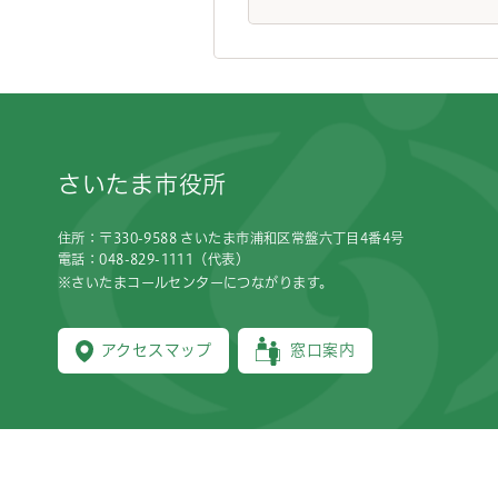
フッターです。
さいたま市役所
住所：〒330-9588 さいたま市浦和区常盤六丁目4番4号
電話：048-829-1111（代表）
※さいたまコールセンターにつながります。
アクセスマップ
窓口案内