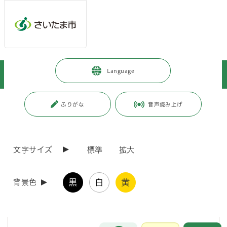
メインメニューへ移動
フッターへ移動します
メインメニューをスキップして本文へ移動
トップページ
>
市政情報
>
政策・財政
>
予算・決算
>
予算
>
Language
令和8年度
>
令和8年度当初予算の概要
ページの本文です。
更新日付：2026年3月16日 / ページ番号：C128060
ふりがな
音声読み上げ
令和8年度当初予算の概要
文字サイズ
標準
拡大
令和8年度予算は、誕生25周年を迎える本市が、市民の暮らしをこれ
まで以上に支え、高めていくとともに、行政と市民、事業者が更に絆を
強め、叡智を結集して様々な課題に対応し、本市をより一層シンカさせ
黒
白
黄
ていくため、新時代に向けた挑戦を具体化する予算としました。
背景色
令和8年度さいたま市一般会計予算外16件は、令和8年3月12日に可
決されて成立しました。
お問合せ
メインメニューです。