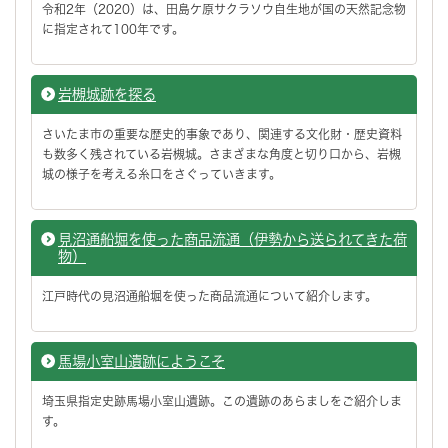
令和2年（2020）は、田島ケ原サクラソウ自生地が国の天然記念物
に指定されて100年です。
岩槻城跡を探る
さいたま市の重要な歴史的事象であり、関連する文化財・歴史資料
も数多く残されている岩槻城。さまざまな角度と切り口から、岩槻
城の様子を考える糸口をさぐっていきます。
見沼通船堀を使った商品流通（伊勢から送られてきた荷
物）
江戸時代の見沼通船堀を使った商品流通について紹介します。
馬場小室山遺跡にようこそ
埼玉県指定史跡馬場小室山遺跡。この遺跡のあらましをご紹介しま
す。