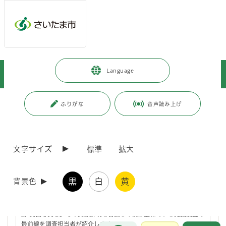
ページの本文です。
メインメニューへ移動
フッターへ移動します
メインメニューをスキップして本文へ移動
トップページ
>
観光・スポーツ・文化
>
文化・芸術
>
文化財
>
Language
知って楽しむ文化財
>
深掘り文化財
ページ番号：J005998
ふりがな
音声読み上げ
深掘り文化財
文字サイズ
標準
拡大
文化財についてくわしく解説します。
令和8年度 国指定史跡真福寺貝塚 現地見学会を開催
黒
白
黄
背景色
します
‶SHINPUKUJI SHELL MOUND" として世界にも知られる国指定史
跡 真福寺貝塚。その実像解明を目指して積み重ねている発掘調査の
最前線を調査担当者が紹介します。
お問合せ
メインメニューです。