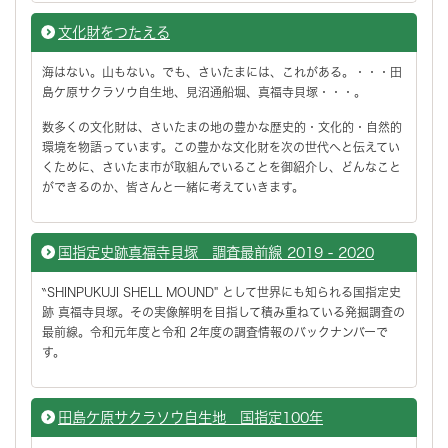
文化財をつたえる
海はない。山もない。でも、さいたまには、これがある。・・・田
島ケ原サクラソウ自生地、見沼通船堀、真福寺貝塚・・・。
数多くの文化財は、さいたまの地の豊かな歴史的・文化的・自然的
環境を物語っています。この豊かな文化財を次の世代へと伝えてい
くために、さいたま市が取組んでいることを御紹介し、どんなこと
ができるのか、皆さんと一緒に考えていきます。
国指定史跡真福寺貝塚 調査最前線 2019 - 2020
‶SHINPUKUJI SHELL MOUND" として世界にも知られる国指定史
跡 真福寺貝塚。その実像解明を目指して積み重ねている発掘調査の
最前線。令和元年度と令和 2年度の調査情報のバックナンバーで
す。
田島ケ原サクラソウ自生地 国指定100年