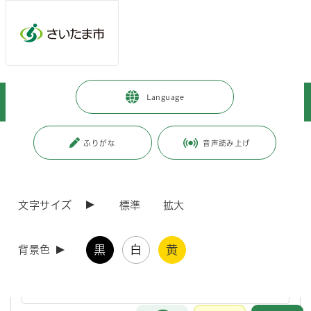
ページの本文です。
メインメニューへ移動
フッターへ移動します
メインメニューをスキップして本文へ移動
トップページ
>
子育て・教育
>
教育
>
学校給食
>
Language
学校給食費の公会計化
ページ番号：J006723
ふりがな
音声読み上げ
学校給食費の公会計化
文字サイズ
標準
拡大
学校給食費等のお支払いについて
黒
白
黄
背景色
学校給食費等の手続きに関するＱ＆Ａ
お問合せ
メインメニューです。