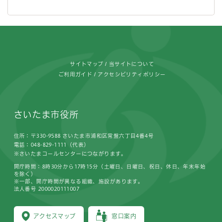
フッターです。
サイトマップ
当サイトについて
ご利用ガイド
アクセシビリティポリシー
さいたま市役所
住所：〒330-9588 さいたま市浦和区常盤六丁目4番4号
電話：048-829-1111（代表）
※さいたまコールセンターにつながります。
開庁時間：8時30分から17時15分（土曜日、日曜日、祝日、休日、年末年始
を除く）
※一部、開庁時間が異なる組織、施設があります。
法人番号 2000020111007
アクセスマップ
窓口案内