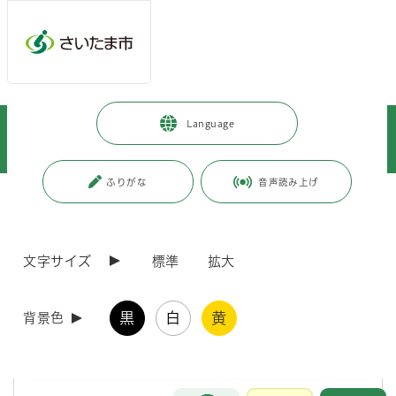
メインメニューへ移動
フッターへ移動します
メインメニューをスキップして本文へ移動
トップページ
>
子育て・教育
>
教育
>
青少年育成
>
Language
「ニ十歳の集い」の案内状を受け取ったあなたへ。自分の未来を少し考えて
みませんか。
ふりがな
音声読み上げ
ページの本文です。
更新日付：2026年1月12日 / ページ番号：C125547
「ニ十歳の集い」の案内状を受け取ったあなた
へ。自分の未来を少し考えてみませんか。
文字サイズ
標準
拡大
黒
白
黄
背景色
お問合せ
メインメニューです。