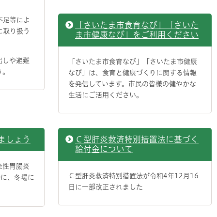
不足等によ
「さいたま市食育なび」「さいた
に取り扱う
ま市健康なび」をご利用ください
出しや避難
「さいたま市食育なび」「さいたま市健康
う。
なび」は、食育と健康づくりに関する情報
を発信しています。市民の皆様の健やかな
生活にご活用ください。
ましょう
Ｃ型肝炎救済特別措置法に基づく
給付金について
染性胃腸炎
Ｃ型肝炎救済特別措置法が令和4年12月16
特に、冬場に
日に一部改正されました