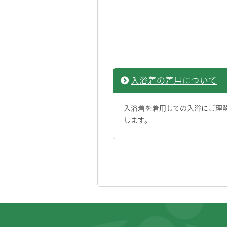
入浴着の着用について
入浴着を着用しての入浴にご理
します。
フッターです。