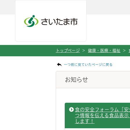
ページの本文です。
メインメニューへ移動
フッターへ移動します
メインメニューをスキップして本文へ移動
トップページ
>
健康・医療・福祉
>
一つ前に見ていたページに戻る
お知らせ
食の安全フォーラム「安
つ情報を伝える食品表示
します！