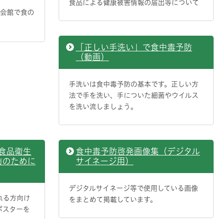
食品による健康被害情報の届出等について
玉会館で食の
「正しい手洗い」で食中毒予防
（動画）
手洗いは食中毒予防の基本です。正しい方
法で手を洗い、手についた細菌やウイルス
を洗い流しましょう。
食品衛生
食中毒予防啓発画像集（デジタル
防のために
サイネージ用）
デジタルサイネージ等で使用している画像
れる方向け
をまとめて掲載しています。
ポスターを