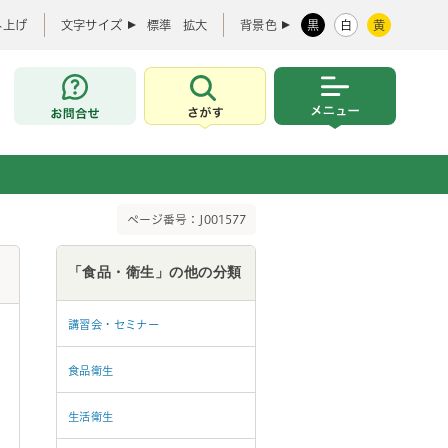
み上げ
文字サイズ
標準
拡大
背景色
黒
白
黄
お問合せ
さがす
メニュー
ページ番号：J001577
「食品・衛生」の他の分類
講習会・セミナー
食品衛生
生活衛生