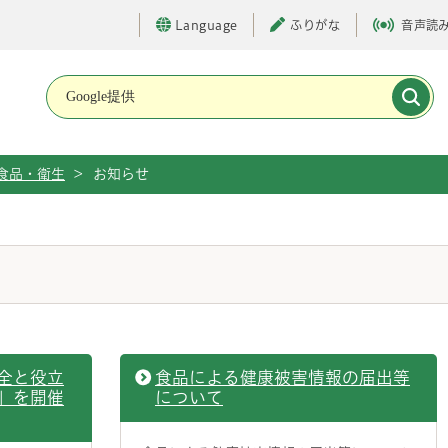
Language
ふりがな
音声読
メインメニューです。
食品・衛生
>
お知らせ
全と役立
食品による健康被害情報の届出等
」を開催
について