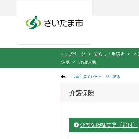
ページの本文です。
メインメニューへ移動
フッターへ移動します
メインメニューをスキップして本文へ移動
トップページ
>
暮らし・手続き
>
オ
保険
>
介護保険
一つ前に見ていたページに戻る
介護保険
介護保険様式集（給付）