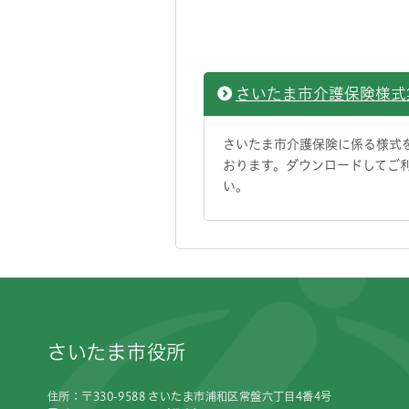
さいたま市介護保険様式
さいたま市介護保険に係る様式
おります。ダウンロードしてご
い。
フッターです。
さいたま市役所
住所：〒330-9588 さいたま市浦和区常盤六丁目4番4号