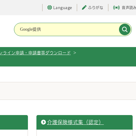
Language
ふりがな
音声読
メインメニューです。
ンライン申請・申請書等ダウンロード
>
介護保険様式集（認定）