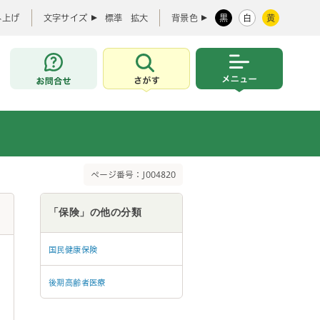
み上げ
文字サイズ
標準
拡大
背景色
黒
白
黄
お問合せ
さがす
メニュー
ページ番号：J004820
「保険」の他の分類
国民健康保険
後期高齢者医療