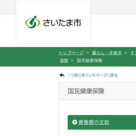
ページの本文です。
メインメニューへ移動
フッターへ移動します
メインメニューをスキップして本文へ移動
トップページ
>
暮らし・手続き
>
オ
保険
>
国民健康保険
一つ前に見ていたページに戻る
国民健康保険
療養費の支給