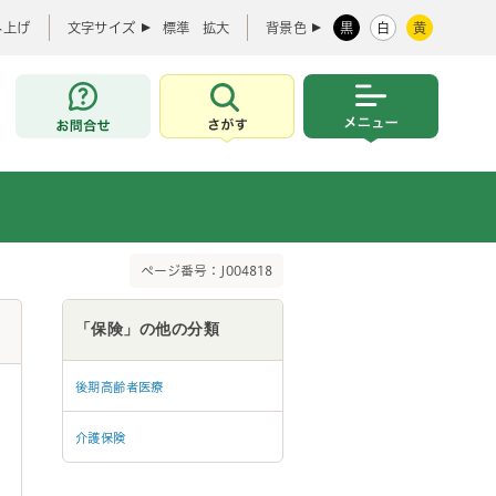
み上げ
文字サイズ
標準
拡大
背景色
黒
白
黄
お問合せ
さがす
メニュー
ページ番号：J004818
「保険」の他の分類
後期高齢者医療
介護保険