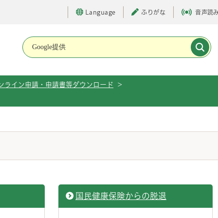
Language
ふりがな
音声読
メインメニューです。
ンライン申請・申請書等ダウンロード
>
国民健康保険からの脱退