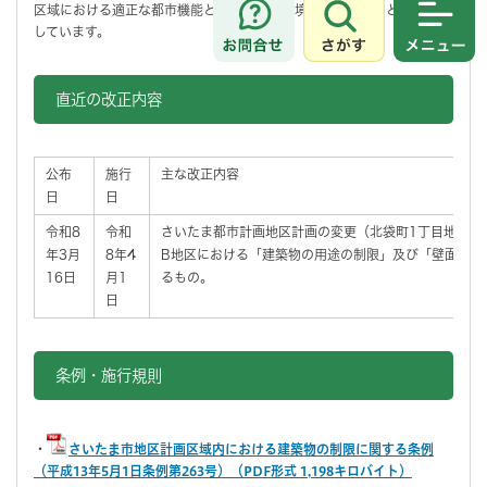
区域における適正な都市機能と健全な都市環境を確保することを目的と
しています。
さがす
メニュ
直近の改正内容
公布
施行
主な改正内容
日
日
令和8
令和
さいたま都市計画地区計画の変更（北袋町1丁目地区）
年3月
8年4
B地区における「建築物の用途の制限」及び「壁面の位
16日
月1
るもの。
日
条例・施行規則
・
さいたま市地区計画区域内における建築物の制限に関する条例
（平成13年5月1日条例第263号）（PDF形式 1,198キロバイト）