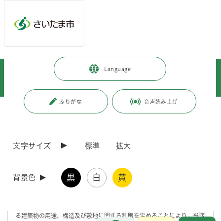
メインメニューへ移動
フッターへ移動します
メインメニューをスキップして本文へ移動
トップページ
>
事業者向けの情報
>
まちづくり・交通・建設
>
Language
建築
>
条例・要綱・基準等
>
地区計画区域内における建築物の制限に関する条例について
ふりがな
音声読み上げ
ページの本文です。
更新日付：2026年4月1日 / ページ番号：C074225
地区計画区域内における建築物の制限に関する条
例について
文字サイズ
標準
拡大
条例の目的
黒
白
黄
背景色
建築基準法第68条の2第1項の規定に基づき、地区計画の区域内におけ
る建築物の用途、構造及び敷地に関する制限を定めることにより、当該
お問合せ
メインメニューです。