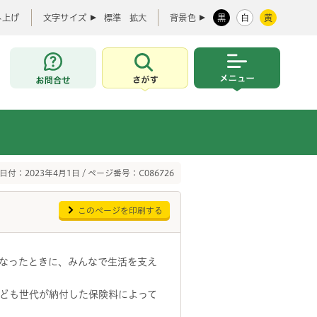
み上げ
文字サイズ
標準
拡大
背景色
黒
白
黄
お問合せ
さがす
メニュー
日付：2023年4月1日 / ページ番号：C086726
このページを印刷する
なったときに、みんなで生活を支え
ども世代が納付した保険料によって