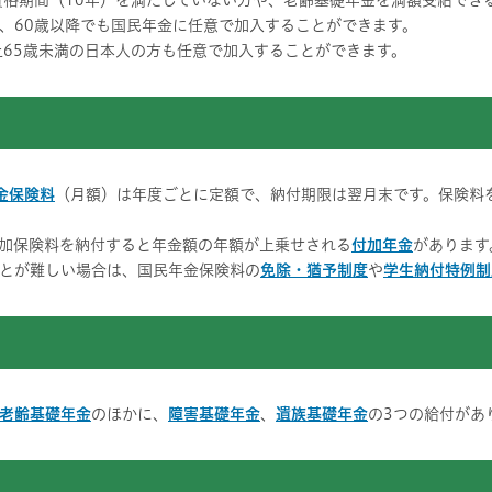
格期間（10年）を満たしていない方や、老齢基礎年金を満額受給でき
、60歳以降でも国民年金に任意で加入することができます。
65歳未満の日本人の方も任意で加入することができます。
金保険料
（月額）は年度ごとに定額で、納付期限は翌月末です。保険料
加保険料を納付すると年金額の年額が上乗せされる
付加年金
があります
とが難しい場合は、国民年金保険料の
免除・猶予制度
や
学生納付特例制
老齢基礎年金
のほかに、
障害基礎年金
、
遺族基礎年金
の3つの給付があ