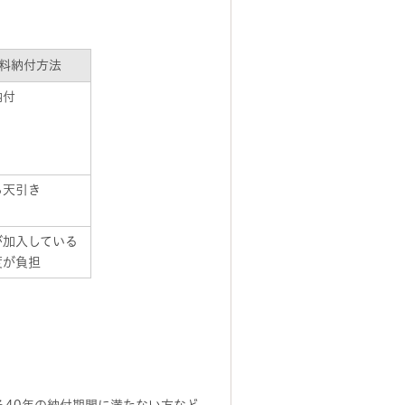
料納付方法
納付
ら天引き
が加入している
度が負担