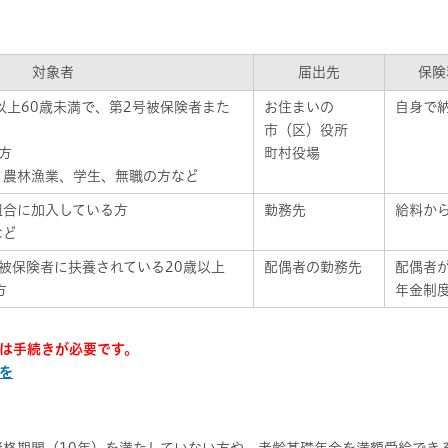
対象者
届出先
保険
以上60歳未満で、第2号被保険者また
お住まいの
自身で
市（区）役所
方
町村役場
、農林漁業、学生、無職の方など
組合に加入している方
勤務先
給料か
など
被保険者に扶養されている20歳以上
配偶者の勤務先
配偶者
方
年金制
は手続きが必要です。
を