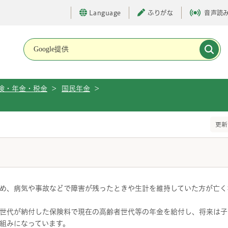
Language
ふりがな
音声読
メインメニューです。
険・年金・税金
>
国民年金
>
て
更新
め、病気や事故などで障害が残ったときや生計を維持していた方が亡く
世代が納付した保険料で現在の高齢者世代等の年金を給付し、将来は子
組みになっています。