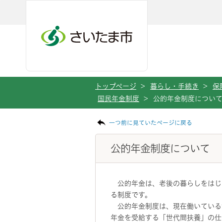
メインメニューへ移動
フッターへ移動します
メインメニューをスキップして本文へ移動
トップページ
>
暮らし・手続き
>
保
国民年金制度
>
公的年金制度につい
ページの本文です。
一つ前に見ていたページに戻る
公的年金制度について
公的年金は、老後の暮らしをはじ
る制度です。
公的年金制度は、現在働いている
年金を受給する「世代間扶養」の仕