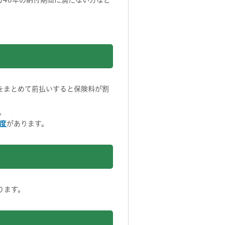
る40年の納付期間に満たない方など
をまとめて前払いすると保険料が割
。
度
があります。
ります。