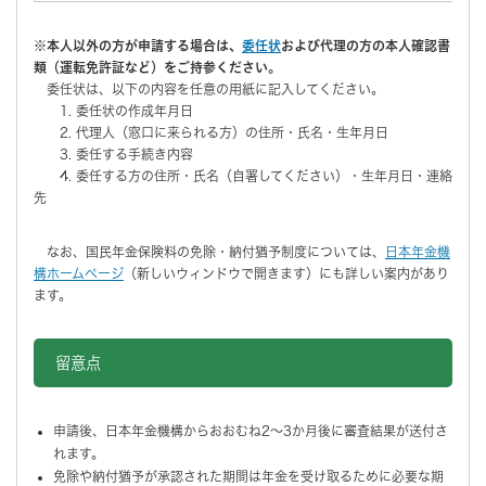
※本人以外の方が申請する場合は、
委任状
および代理の方の本人確認書
類（運転免許証など）をご持参ください。
委任状は、以下の内容を任意の用紙に記入してください。
1. 委任状の作成年月日
2. 代理人（窓口に来られる方）の住所・氏名・生年月日
3. 委任する手続き内容
4. 委任する方の住所・氏名（自署してください）・生年月日・連絡
先
なお、国民年金保険料の免除・納付猶予制度については、
日本年金機
構ホームページ
（新しいウィンドウで開きます）にも詳しい案内があり
ます。
留意点
申請後、日本年金機構からおおむね2～3か月後に審査結果が送付さ
れます。
免除や納付猶予が承認された期間は年金を受け取るために必要な期