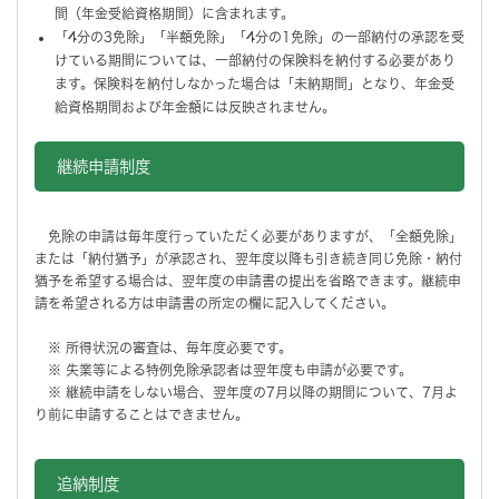
間（年金受給資格期間）に含まれます。
「4分の3免除」「半額免除」「4分の1免除」の一部納付の承認を受
けている期間については、一部納付の保険料を納付する必要があり
ます。保険料を納付しなかった場合は「未納期間」となり、年金受
給資格期間および年金額には反映されません。
継続申請制度
免除の申請は毎年度行っていただく必要がありますが、「全額免除」
または「納付猶予」が承認され、翌年度以降も引き続き同じ免除・納付
猶予を希望する場合は、翌年度の申請書の提出を省略できます。継続申
請を希望される方は申請書の所定の欄に記入してください。
※ 所得状況の審査は、毎年度必要です。
※ 失業等による特例免除承認者は翌年度も申請が必要です。
※ 継続申請をしない場合、翌年度の7月以降の期間について、7月よ
り前に申請することはできません。
追納制度