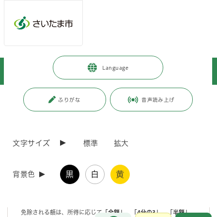
メインメニューへ移動
フッターへ移動します
メインメニューをスキップして本文へ移動
トップページ
>
暮らし・手続き
>
保険・年金・税金
>
国民年金
>
Language
国民年金保険料
>
国民年金保険料の免除・納付猶予制度
ページの本文です。
更新日付：2023年4月1日 / ページ番号：C002013
ふりがな
音声読み上げ
国民年金保険料の免除・納付猶予制度
文字サイズ
標準
拡大
国民年金第1号被保険者は、毎月の保険料を納める必要があります
が、収入の減少や失業等により保険料を納めることが困難なときは、未
納のままにせず「国民年金保険料免除・納付猶予制度」をご利用くださ
黒
白
黄
い。
背景色
保険料を未納のままにしておくと、将来の「老齢基礎年金」だけでな
く、障害・死亡といった不測の事態が生じたとき、「障害基礎年金」や
「遺族基礎年金」を受け取ることができない場合があります。
免除される額は、所得に応じて
「全額」、「4分の3」、「半額」、
お問合せ
メインメニューです。