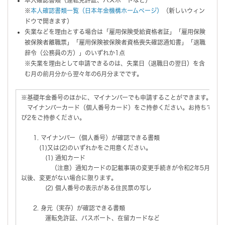
※
本人確認書類一覧（日本年金機構ホームページ）
（新しいウィン
ドウで開きます）
失業などを理由とする場合は「雇用保険受給資格者証」「雇用保険
被保険者離職票」「雇用保険被保険者資格喪失確認通知書」「退職
辞令（公務員の方）」のいずれか1点
※失業を理由として申請できるのは、失業日（退職日の翌日）を含
む月の前月分から翌々年の6月分までです。
※基礎年金番号のほかに、マイナンバーでも申請することができます。
マイナンバーカード（個人番号カード）をご持参ください。お持ちでない
び2をご持参ください。
1. マイナンバー（個人番号）が確認できる書類
(1)又は(2)のいずれかをご用意ください。
(1) 通知カード
（注意）通知カードの記載事項の変更手続きが令和2年5月25日
以後、変更がない場合に限ります。
(2) 個人番号の表示がある住民票の写し
2. 身元（実存）が確認できる書類
運転免許証、パスポート、在留カードなど