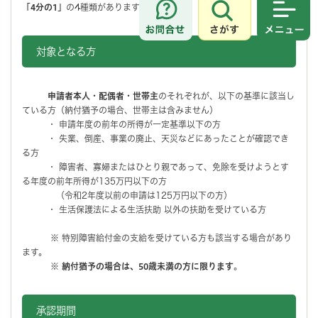
「4分の1」
の4種類があります。
さがす
メニュ
対象となる方
申請者本人・配偶者・世帯主
のそれぞれが、以下の基準に該当し
ている方（納付猶予の場合、世帯主は含みません）
・ 申請年度の前年の所得が一定基準以下の方
・ 失業、倒産、事業の廃止、天災などにあったことが確認でき
る方
・ 障害者、寡婦またはひとり親であって、免除を受けようとす
る年度の前年所得が135万円以下の方
（令和2年度以前の申請は125万円以下の方）
・ 生活保護法による生活扶助 以外の扶助を受けている方
※ 特別障害給付金の支給を受けている方も該当する場合があり
ます。
※
納付猶予の場合は、50歳未満の方に限ります
。
承認期間