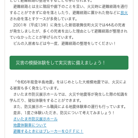
として避難経路の整理をすることも挙げられます。
避難経路とは主に階段や廊下のことを言い、火災時に避難経路を通行
することができずに命を落としたり、避難経路に置かれた物などに
放火
され命を落とすケースが多発しています。
2001年（平成13年）に発生した新宿歌舞伎町火災では44名の死者
が発生しましたが、多くの死者を出した理由として避難経路が整理され
ていなかったことが挙げられています。
ビルの入居者などは今一度、避難経路の整理をしてください！
災害の模擬体験をして実災害に備えましょう！
「令和6年能登半島地震」をはじめとした大規模地震では、火災によ
る被害も多く発生しています。
さいたま市防災展示ホールでは、火災や地震等が発生した際の知識を
学んだり、疑似体験をすることができます。
また、防災展示ホール職員による地震体験車の運行も行っています。
是非、1度ご体験いただき、防災について考えてみましょう！
さいたま市防災展示ホール
地震体験車について
避難するときにはブレーカーをＯＦＦに！