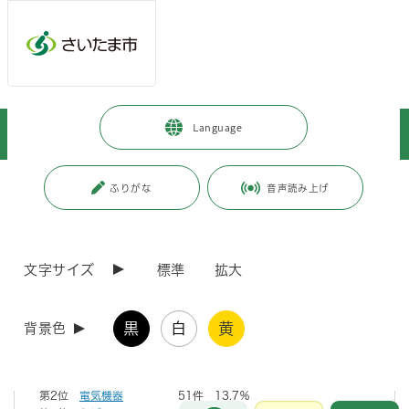
メインメニューへ移動
フッターへ移動します
メインメニューをスキップして本文へ移動
トップページ
>
暮らし・手続き
>
安全・防災・消防
>
消防・救急
>
Language
火災予防・住宅防火
>
火災予防
>
さいたま市の火災と予防策
ページの本文です。
更新日付：2026年5月29日 / ページ番号：C086072
ふりがな
音声読み上げ
さいたま市の火災と予防策
文字サイズ
標準
拡大
令和7年の火災の傾向（概数）
黒
白
黄
背景色
令和7年のさいたま市では、371件の火災が発生しました。
出火原因として多い原因は、
第1位
放火（疑い含む）
68件 18.3％
第2位
電気機器
51件 13.7％
お問合せ
メインメニューです。