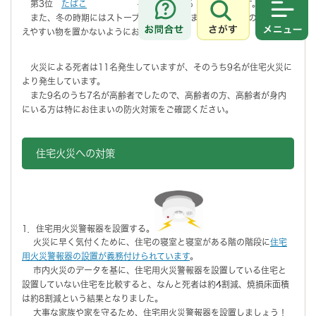
第3位
たばこ
47件 12.7％ となります。
また、冬の時期にはストーブ火災が発生します。ストーブの周りに燃
さがす
メニュ
えやすい物を置かないようにお願いします。
火災による死者は11名発生していますが、そのうち9名が住宅火災に
より発生しています。
また9名のうち7名が高齢者でしたので、高齢者の方、高齢者が身内
にいる方は特にお住まいの防火対策をご確認ください。
住宅火災への対策
1．住宅用火災警報器を設置する。
火災に早く気付くために、住宅の寝室と寝室がある階の階段に
住宅
用火災警報器の設置が義務付けられています
。
市内火災のデータを基に、住宅用火災警報器を設置している住宅と
設置していない住宅を比較すると、なんと死者は約4割減、焼損床面積
は約8割減という結果となりました。
大事な家族や家を守るため、住宅用火災警報器を設置しましょう！