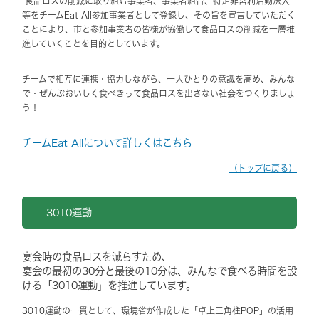
食品ロスの削減に取り組む事業者、事業者組合、特定非営利活動法人
等をチームEat All参加事業者として登録し、その旨を宣言していただく
ことにより、市と参加事業者の皆様が協働して食品ロスの削減を一層推
進していくことを目的としています。
チームで相互に連携・協力しながら、一人ひとりの意識を高め、みんな
で・ぜんぶおいしく食べきって食品ロスを出さない社会をつくりましょ
う！
チームEat Allについて詳しくはこちら
（トップに戻る）
3010運動
宴会時の食品ロスを減らすため、
宴会の最初の30分と最後の10分は、みんなで食べる時間を設
ける「3010運動」を推進しています。
3010運動の一貫として、環境省が作成した「卓上三角柱POP」の活用