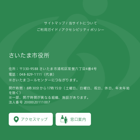
フッターです。
サイトマップ
当サイトについて
ご利用ガイド
アクセシビリティポリシー
さいたま市役所
住所：〒330-9588 さいたま市浦和区常盤六丁目4番4号
電話：048-829-1111（代表）
※さいたまコールセンターにつながります。
開庁時間：8時30分から17時15分（土曜日、日曜日、祝日、休日、年末年始
を除く）
※一部、開庁時間が異なる組織、施設があります。
法人番号 2000020111007
アクセスマップ
窓口案内