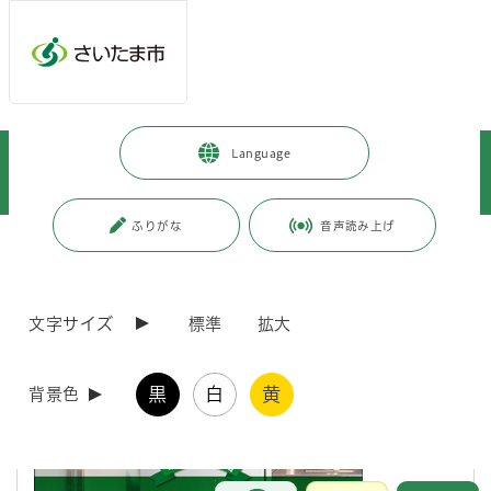
メインメニューへ移動
フッターへ移動します
メインメニューをスキップして本文へ移動
トップページ
>
暮らし・手続き
>
上下水道・ごみ
>
Language
食品ロス削減の取組
>
さいたま市食品ロス削減プロジェクト
>
さいたま市食品ロス削減プロジェクト
ふりがな
音声読み上げ
ページの本文です。
更新日付：2024年7月5日 / ページ番号：C060846
さいたま市食品ロス削減プロジェクト
文字サイズ
標準
拡大
食品ロス削減対策ミッションを体験しよう！
黒
白
黄
背景色
■各画像をクリックして動画をご覧ください↓
お問合せ
メインメニューです。