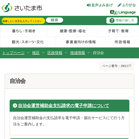
フッターへ移動
ページの先頭です。
ページの先頭に戻る
メインメニューへ移動
情報の探し方
メインメニューです。
サイト内検索。検索したいキーワードを入力し、検索ボタンをクリックもしくはキーボードのエンターキーを押してください。
トップページ
>
桜区
>
区政情報
>
地域情報
>
自治会
ページの本文です。
ページ番号：J001177
自治会
自治会運営補助金支払請求の電子申請について
自治会運営補助金の支払請求を電子申請・届出サービスにて行う方
法をご案内します。