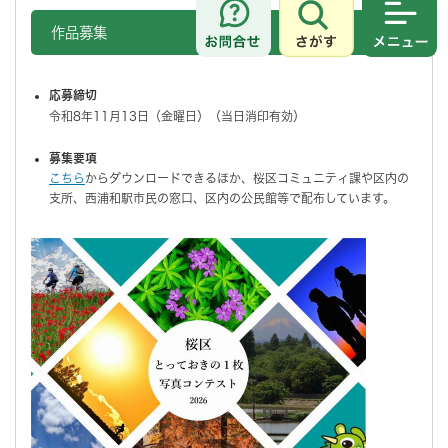
さがす
メニュ
作品募集
応募締切
令和8年11月13日（金曜日）（当日消印有効）
募集要項
こちら
からダウンロードできるほか、桜区コミュニティ課や区内の
支所、西浦和駅市民の窓口、区内の公民館等で配布しています。