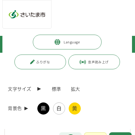
メインメニューへ移動
フッターへ移動します
メインメニューをスキップして本文へ移動
トップページ
>
桜区
>
区政情報
>
地域情報
>
イベント情報
>
Language
令和8年度桜区とっておきの1枚写真コンテスト
ページの本文です。
更新日付：2026年4月1日 / ページ番号：C128492
ふりがな
音声読み上げ
令和8年度桜区とっておきの1枚写真コンテスト
文字サイズ
標準
拡大
豊かな自然、伝統行事、歴史的財産などの魅力的なフォトスポットや日
常の風景等、皆さんが桜区を撮影した、「とっておきの1枚」を是非ご
応募ください。
黒
白
黄
また、区の花であるサクラソウを題材にした写真も募集します。
背景色
入賞者には表彰状及び副賞（QUOカード）を差し上げます。参加賞も
あります。
皆さまのご応募をお待ちしています。
お問合せ
メインメニューです。