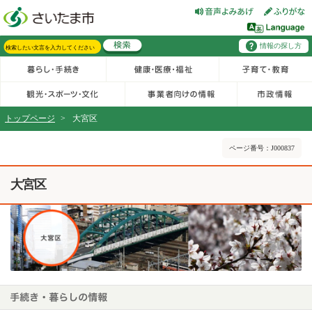
フッターへ移動
ページの先頭です。
ページの先頭に戻る
メインメニューへ移動
区からのお知らせ・新着情報へ移動
情報の探し方
メインメニューです。
サイト内検索。検索したいキーワードを入力し、検索ボタンをクリックもしくはキーボードのエンターキーを押してください。
トップページ
>
大宮区
ページの本文です。
ページ番号：J000837
大宮区