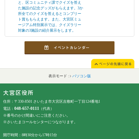
と、区コミュニティ課でクイズを答え
着した情報を掲載しています
た施設の記念グッズがもらえます。3か
所全てのクイズを答えるとコンプリー
ト賞ももらえます。また、大宮区ミュ
ージアム特別展示では、クイズラリー
対象の3施設の紹介展示をします。
表示モード :
パソコン版
フッターです。
フッターメニューです。
住所：〒330-8501 さいたま市大宮区吉敷町一丁目124番地1
048-657-0111
電話：
（代表）
※番号のかけ間違いにご注意ください。
※さいたまコールセンターにつながります。
開庁時間：8時30分から17時15分