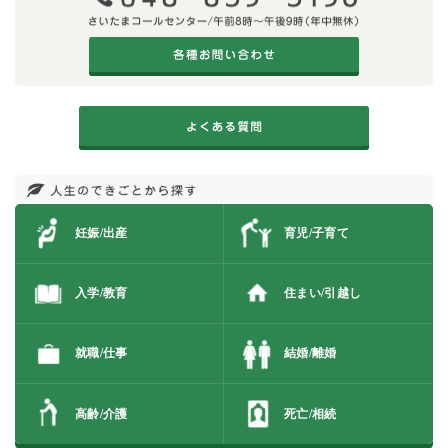
妊娠/出産
育児/子育て
入学/教育
住まい/引越し
就職/仕事
結婚/離婚
高齢/介護
死亡/相続