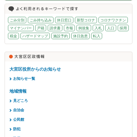
ごみ分別
ごみ持ち込み
休日窓口
新型コロナ
コロナワクチン
マイナンバー
戸籍
請求書
市報
例規集
入札
人口
採用
税金
ハザードマップ
施設予約
休日急患
転入
大宮区役所からのお知らせ
お知らせ一覧
地域情報
見どころ
自治会
公民館
防犯