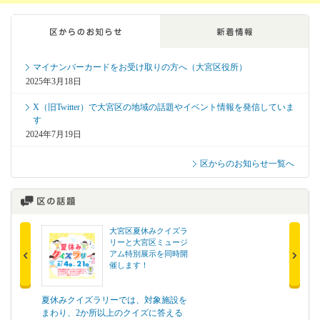
ここから区からのお知らせ、新着情報です。
マイナンバーカードをお受け取りの方へ（大宮区役所）
2025年3月18日
X（旧Twitter）で大宮区の地域の話題やイベント情報を発信していま
す
2024年7月19日
区からのお知らせ一覧へ
大宮区夏休みクイズラ
市報さいたま
リーと大宮区ミュージ
2026年8月1
アム特別展示を同時開
催します！
夏休みクイズラリーでは、対象施設を
大宮区版では、区の重要施策
まわり、2か所以上のクイズに答える
区民の皆さんへの啓発など、