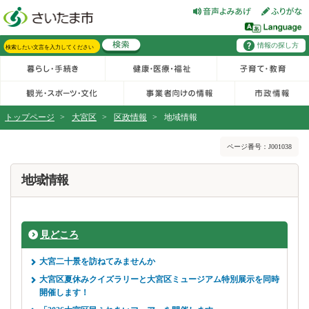
フッターへ移動
ページの先頭です。
ページの先頭に戻る
メインメニューへ移動
情報の探し方
メインメニューです。
サイト内検索。検索したいキーワードを入力し、検索ボタンをクリックもしくはキーボードのエンターキーを押してください。
トップページ
>
大宮区
>
区政情報
>
地域情報
ページの本文です。
ページ番号：J001038
地域情報
見どころ
大宮二十景を訪ねてみませんか
大宮区夏休みクイズラリーと大宮区ミュージアム特別展示を同時
開催します！