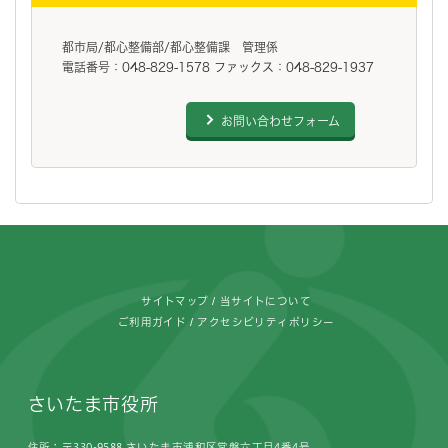
都市局/都心整備部/都心整備課 管理係
電話番号：048-829-1578 ファックス：048-829-1937
お問い合わせフォーム
フッターです。
サイトマップ
当サイトについて
ご利用ガイド
アクセシビリティポリシー
さいたま市役所
住所：〒330-9588 さいたま市浦和区常盤六丁目4番4号