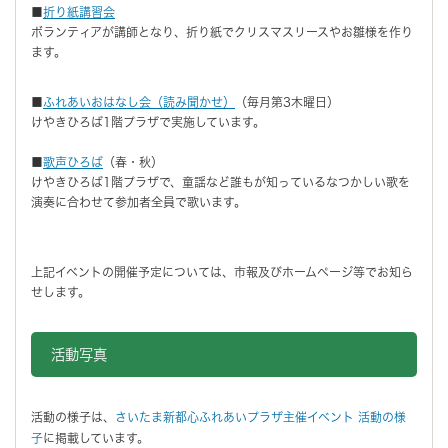
■
折り紙講習会
ボランティアが講師となり、折り紙でクリスマスリースやお雛様を作り
ます。
■
ふれあいおはなし会（読み聞かせ）
（毎月第3木曜日）
けやきひろば1階プラザで実施しています。
■
歌声ひろば
（春・秋）
けやきひろば1階プラザで、童謡など誰もが知っているなつかしい歌を
演奏に合わせて参加者全員で歌います。
上記イベントの開催予定については、市報及びホームページ等でお知ら
せします。
活動写真
活動の様子は、
さいたま新都心ふれあいプラザ主催イベント 活動の様
子
に掲載しています。