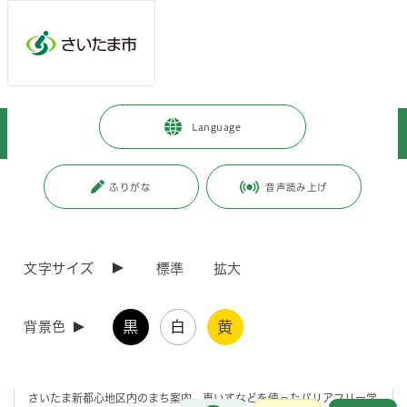
メインメニューへ移動
フッターへ移動します
メインメニューをスキップして本文へ移動
トップページ
>
市政情報
>
募集
>
市民参加
>
Language
さいたま新都心ふれあいプラザ主催イベント
ページの本文です。
更新日付：2026年7月6日 / ページ番号：C042407
ふりがな
音声読み上げ
さいたま新都心ふれあいプラザ主催イベント
文字サイズ
標準
拡大
さいたま新都心ふれあいプラザでは、「さいたま新都心バリアフリーま
ちづくりボランティア」が中心となり、季節のイベント等を開催してい
黒
白
黄
ます。
背景色
どのイベントも無料で参加できます。どうぞお気軽にご参加ください！
■
バリアフリーまちづくりボランティアの募集
さいたま新都心地区内のまち案内、車いすなどを使ったバリアフリー学
お問合せ
メインメニューです。