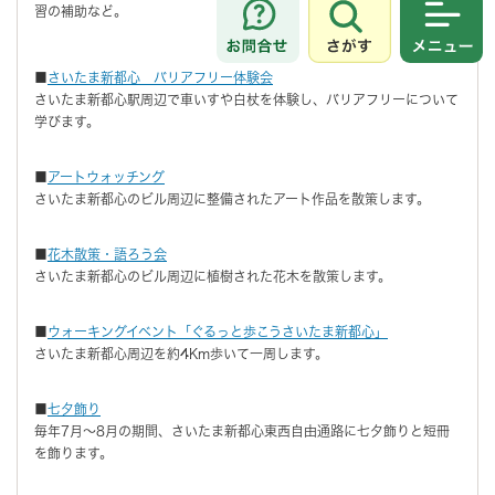
習の補助など。
さがす
メニュ
■
さいたま新都心 バリアフリー体験会
さいたま新都心駅周辺で車いすや白杖を体験し、バリアフリーについて
学びます。
■
アートウォッチング
さいたま新都心のビル周辺に整備されたアート作品を散策します。
■
花木散策・語ろう会
さいたま新都心のビル周辺に植樹された花木を散策します。
■
ウォーキングイベント「ぐるっと歩こうさいたま新都心」
さいたま新都心周辺を約4Km歩いて一周します。
■
七夕飾り
毎年7月～8月の期間、さいたま新都心東西自由通路に七夕飾りと短冊
を飾ります。