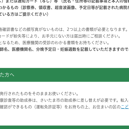
し）または通知カード（写し）等 （氏名・住所等の記載事項と本人の情
わかるもの（診察券、領収書、超音波画像、予定日等が記載された病院
ている方はご提示ください）
格確認書などの顔写真がないものは、2つ以上の書類が必要となります
カードが紛失等により、お手元にない方は届出時にご相談ください。
となるため、医療機関の受診のわかる書類をお持ちください。
師名、医療機関名、分娩予定日・妊娠週数を記載していただきますので
た方へ
発行されたものをそのままお使いください。
康診査等の助成券は、さいたま市の助成券に差し替えが必要です。転入
確認ができるもの（運転免許証等）をお持ちの上、お住まいの区の
こど