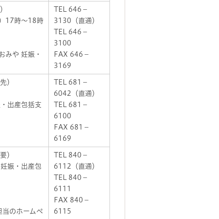
制）
TEL 646－
17時～18時
3130（直通）
TEL 646－
3100
おみや 妊娠・
FAX 646－
3169
優先）
TEL 681－
6042（直通）
娠・出産包括支
TEL 681－
6100
FAX 681－
6169
不要）
TEL 840－
 妊娠・出産包
6112（直通）
TEL 840－
6111
FAX 840－
担当のホームペ
6115