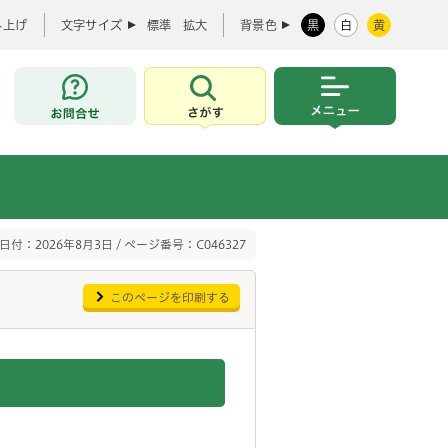
み上げ
文字サイズ
標準
拡大
背景色
黒
白
黄
お問合せ
さがす
メニュー
日付：2026年8月3日 / ページ番号：C046327
このページを印刷する