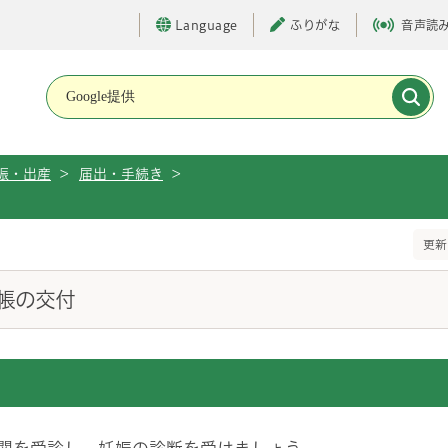
Language
ふりがな
音声読
メインメニューです。
娠・出産
>
届出・手続き
>
更新
帳の交付