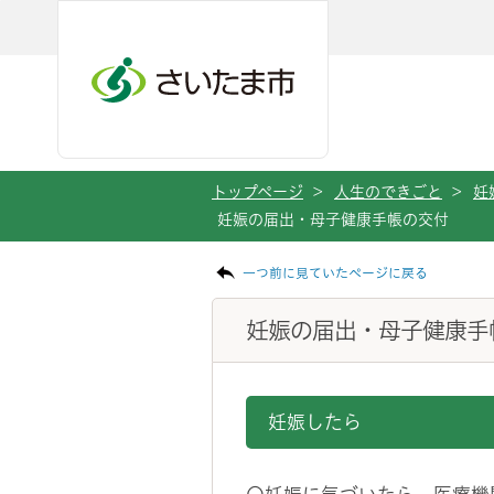
メインメニューへ移動
フッターへ移動します
メインメニューをスキップして本文へ移動
トップページ
>
人生のできごと
>
妊
妊娠の届出・母子健康手帳の交付
ページの本文です。
一つ前に見ていたページに戻る
妊娠の届出・母子健康手
妊娠したら