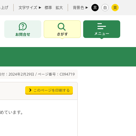
み上げ
文字サイズ
標準
拡大
背景色
黒
白
黄
お問合せ
さがす
メニュー
付：2024年2月29日 / ページ番号：C094719
このページを印刷する
めています。