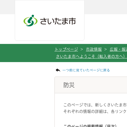
メインメニューへ移動
フッターへ移動します
メインメニューをスキップして本文へ移動
トップページ
>
市政情報
>
広報・報
さいたま市へようこそ（転入者の方へ）
ページの本文です。
一つ前に見ていたページに戻る
防災
このページでは、新しくさいたま市
それぞれの情報の詳細は、各リンク
このページの掲載情報（目次）