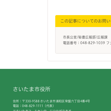
この記事についてのお問い
市長公室/秘書広報部/広報課
電話番号：048-829-1039 フ
フッターです。
さいたま市役所
住所：〒330-9588 さいたま市浦和区常盤六丁目4番4号
電話：048-829-1111（代表）