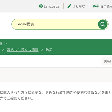
Language
ふりがな
音声読
メインメニューです。
道
>
>
暮らしに役立つ情報
>
防災
更新日
に転入された方々に必要な、身近な行政手続きや便利な情報などをまと
先でご確認ください。