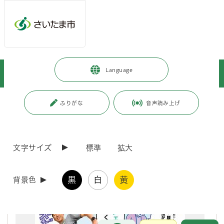
メインメニューへ移動
フッターへ移動します
メインメニューをスキップして本文へ移動
トップページ
>
市政情報
>
広報・報道
>
広報誌
>
市報さいたま
>
Language
以前の市報さいたま
>
市報さいたま 2025年7月号
ページの本文です。
更新日付：2025年6月28日 / ページ番号：C122284
ふりがな
音声読み上げ
市報さいたま 2025年7月号
文字サイズ
標準
拡大
黒
白
黄
背景色
お問合せ
メインメニューです。