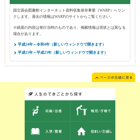
国立国会図書館インターネット資料収集保存事業（WARP）へリン
クします。過去の情報はWARPのサイトからご覧ください。
※紙面の内容は発行当時のものであり、掲載情報は現状とは異なる
場合があります。
平成24年～令和4年（新しいウィンドウで開きます）
平成15年～平成23年（新しいウィンドウで開きます）
このエリアではサイト内を人生のできごとから探しなおせます。また、イベント情報をお伝えしています。