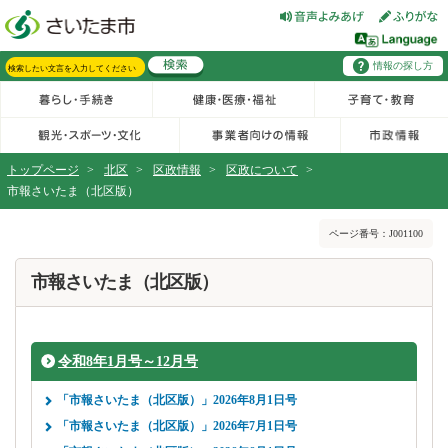
フッターへ移動
ページの先頭です。
ページの先頭に戻る
メインメニューへ移動
情報の探し方
メインメニューです。
サイト内検索。検索したいキーワードを入力し、検索ボタンをクリックもしくはキーボードのエンターキーを押してください。
トップページ
>
北区
>
区政情報
>
区政について
>
市報さいたま（北区版）
ページの本文です。
ページ番号：J001100
市報さいたま（北区版）
令和8年1月号～12月号
「市報さいたま（北区版）」2026年8月1日号
「市報さいたま（北区版）」2026年7月1日号