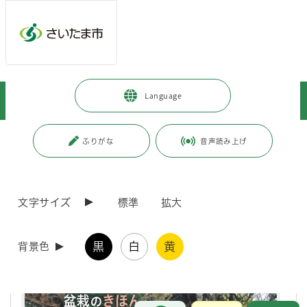
メインメニューへ移動
フッターへ移動します
メインメニューをスキップして本文へ移動
トップページ
>
市政情報
>
広報・報道
>
広報誌
>
市報さいたま
>
Language
以前の市報さいたま
>
市報さいたま 2025年3月号
ページの本文です。
更新日付：2025年2月27日 / ページ番号：C119576
ふりがな
音声読み上げ
市報さいたま 2025年3月号
文字サイズ
標準
拡大
黒
白
黄
背景色
お問合せ
メインメニューです。