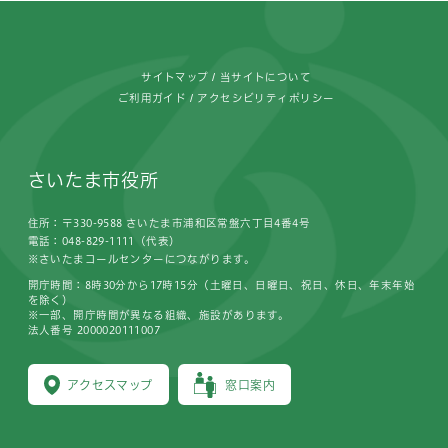
フッターです。
サイトマップ
当サイトについて
ご利用ガイド
アクセシビリティポリシー
さいたま市役所
住所：〒330-9588 さいたま市浦和区常盤六丁目4番4号
電話：048-829-1111（代表）
※さいたまコールセンターにつながります。
開庁時間：8時30分から17時15分（土曜日、日曜日、祝日、休日、年末年始
を除く）
※一部、開庁時間が異なる組織、施設があります。
法人番号 2000020111007
アクセスマップ
窓口案内