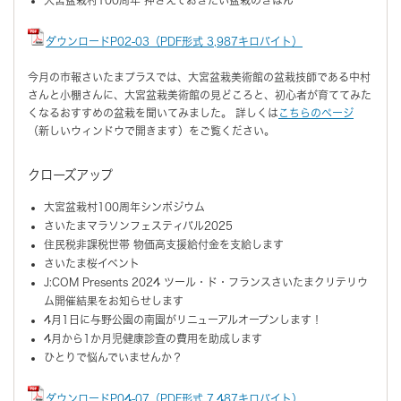
ダウンロードP02-03（PDF形式 3,987キロバイト）
今月の市報さいたまプラスでは、大宮盆栽美術館の盆栽技師である中村
さんと小棚さんに、大宮盆栽美術館の見どころと、初心者が育ててみた
くなるおすすめの盆栽を聞いてみました。 詳しくは
こちらのページ
（新しいウィンドウで開きます）をご覧ください。
クローズアップ
大宮盆栽村100周年シンポジウム
さいたまマラソンフェスティバル2025
住民税非課税世帯 物価高支援給付金を支給します
さいたま桜イベント
J:COM Presents 2024 ツール・ド・フランスさいたまクリテリウ
ム開催結果をお知らせします
4月1日に与野公園の南園がリニューアルオープンします！
4月から1か月児健康診査の費用を助成します
ひとりで悩んでいませんか？
ダウンロードP04-07（PDF形式 7,487キロバイト）