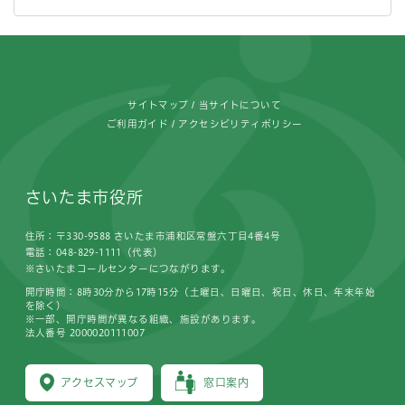
フッターです。
サイトマップ
当サイトについて
ご利用ガイド
アクセシビリティポリシー
さいたま市役所
住所：〒330-9588 さいたま市浦和区常盤六丁目4番4号
電話：048-829-1111（代表）
※さいたまコールセンターにつながります。
開庁時間：8時30分から17時15分（土曜日、日曜日、祝日、休日、年末年始
を除く）
※一部、開庁時間が異なる組織、施設があります。
法人番号 2000020111007
アクセスマップ
窓口案内