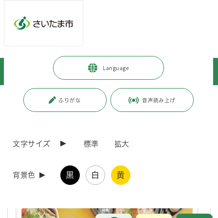
メインメニューへ移動
フッターへ移動します
メインメニューをスキップして本文へ移動
トップページ
>
市政情報
>
広報・報道
>
広報誌
>
市報さいたま
>
Language
以前の市報さいたま
>
令和4年
>
市報さいたま 2022年5月号
ページの本文です。
更新日付：2026年5月14日 / ページ番号：C088683
ふりがな
音声読み上げ
市報さいたま 2022年5月号
文字サイズ
標準
拡大
黒
白
黄
背景色
お問合せ
メインメニューです。