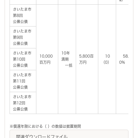
さいたま市
第8回
公募公債
さいたま市
第9回
公募公債
さいたま市
10年
10,000
5,800百
10
58.
第10回
満期
百万円
万円
（0）
0%
公募公債
一括
さいたま市
第11回
公募公債
さいたま市
第12回
公募公債
※償還年限における（ ）の数値は据置期間
関連ダウンロードファイル