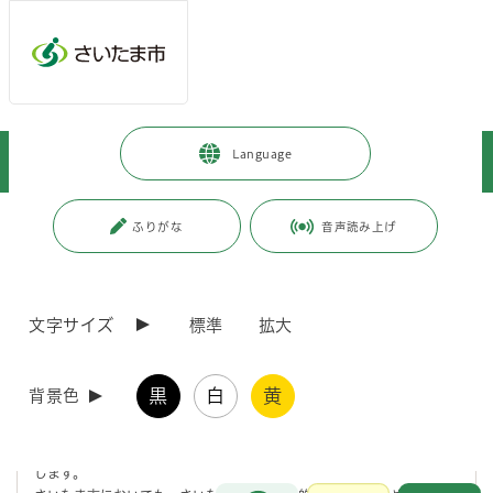
メインメニューへ移動
フッターへ移動します
メインメニューをスキップして本文へ移動
トップページ
>
市政情報
>
政策・財政
>
補助金・市債・寄附
>
Language
市場公募地方債
>
市債情報／ＩＲ情報
ページの本文です。
更新日付：2025年12月18日 / ページ番号：C043153
ふりがな
音声読み上げ
市債情報／ＩＲ情報
文字サイズ
標準
拡大
さいたま市のIR（Investor Relations 投資家向け広
報）について
黒
白
黄
背景色
IRとは、債券等の発行体が投資家に対し、活動方針や財務状況等投資判
断に必要な情報を、適時、公平、継続して提供する活動全般のことを指
します。
お問合せ
メインメニューです。