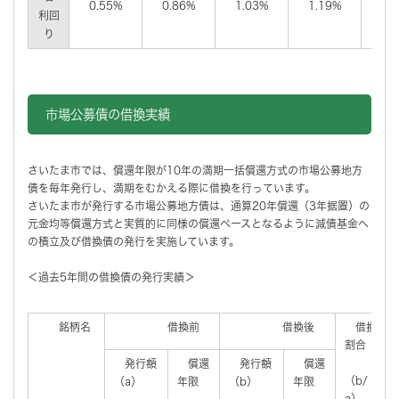
0.55%
0.86%
1.03%
1.19%
1.
利回
り
市場公募債の借換実績
さいたま市では、償還年限が10年の満期一括償還方式の市場公募地方
債を毎年発行し、満期をむかえる際に借換を行っています。
さいたま市が発行する市場公募地方債は、通算20年償還（3年据置）の
元金均等償還方式と実質的に同様の償還ペースとなるように減債基金へ
の積立及び借換債の発行を実施しています。
＜過去5年間の借換債の発行実績＞
銘柄名
借換前
借換後
借換
割合
発行額
償還
発行額
償還
（b/
（a）
年限
（b）
年限
a）