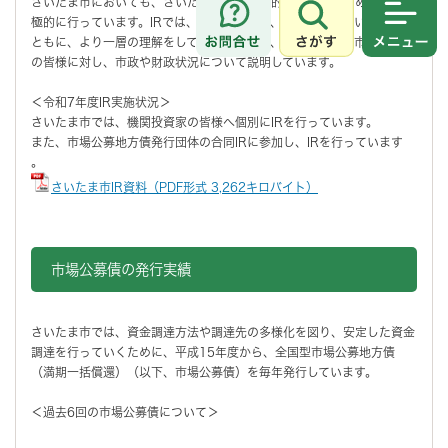
さいたま市においても、さいたま市債を安定的に発行するため、IRを積
極的に行っています。IRでは、さいたま市に、興味を持っていただくと
さがす
メニュ
ともに、より一層の理解をしていただくため、機関投資家や市場関係者
の皆様に対し、市政や財政状況について説明しています。
＜令和7年度IR実施状況＞
さいたま市では、機関投資家の皆様へ個別にIRを行っています。
また、市場公募地方債発行団体の合同IRに参加し、IRを行っています
。
さいたま市IR資料（PDF形式 3,262キロバイト）
市場公募債の発行実績
さいたま市では、資金調達方法や調達先の多様化を図り、安定した資金
調達を行っていくために、平成15年度から、全国型市場公募地方債
（満期一括償還）（以下、市場公募債）を毎年発行しています。
＜過去6回の市場公募債について＞