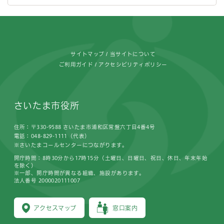
フッターです。
サイトマップ
当サイトについて
ご利用ガイド
アクセシビリティポリシー
さいたま市役所
住所：〒330-9588 さいたま市浦和区常盤六丁目4番4号
電話：048-829-1111（代表）
※さいたまコールセンターにつながります。
開庁時間：8時30分から17時15分（土曜日、日曜日、祝日、休日、年末年始
を除く）
※一部、開庁時間が異なる組織、施設があります。
法人番号 2000020111007
アクセスマップ
窓口案内