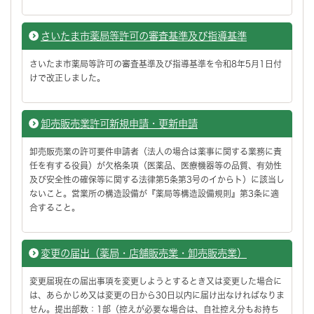
さいたま市薬局等許可の審査基準及び指導基準
さいたま市薬局等許可の審査基準及び指導基準を令和8年5月1日付
けで改正しました。
卸売販売業許可新規申請・更新申請
卸売販売業の許可要件申請者（法人の場合は薬事に関する業務に責
任を有する役員）が欠格条項（医薬品、医療機器等の品質、有効性
及び安全性の確保等に関する法律第5条第3号のイからト）に該当し
ないこと。営業所の構造設備が『薬局等構造設備規則』第3条に適
合すること。
変更の届出（薬局・店舗販売業・卸売販売業）
変更届現在の届出事項を変更しようとするとき又は変更した場合に
は、あらかじめ又は変更の日から30日以内に届け出なければなりま
せん。提出部数：1部（控えが必要な場合は、自社控え分もお持ち