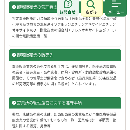
卸売販売業の管理者の要件
さがす
メニュ
指定卸売医療用ガス類取扱う医薬品（医薬品全般）亜酸化窒素亜酸
化窒素及び酸素の混合剤イソフルランエチレンオキサイドエチレン
オキサイド及び二酸化炭素の混合剤エチレンオキサイド及びフロン
の混合剤酸素窒素二酸…
卸売販売業の販売先
卸売販売業者の販売できる相手方は、薬局開設者、医薬品の製造販
売業者・製造業者・販売業者、病院・診療所・飼育動物診療施設の
開設者、その他厚生労働省令で定める者（施行規則第138条医薬品
の卸売販売等の相手方に関する規定）とされています。
営業所の管理運営に関する遵守事項
薬局、店舗販売業の店舗、卸売販売業の営業所及び再生医療等製品
販売業の営業所に備えておくもの等一覧：営業所指針、手順書、管
理に関する帳簿、掲示等