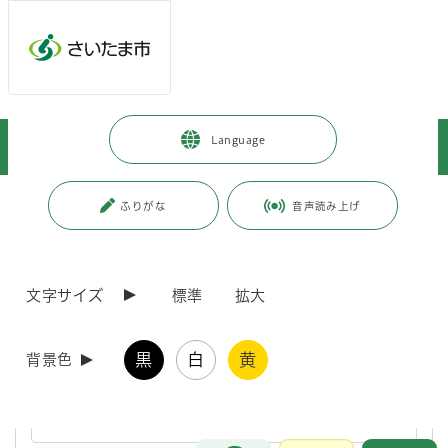
ページの本文です。
メインメニューへ移動
フッターへ移動します
メインメニューをスキップして本文へ移動
トップページ
>
事業者向けの情報
>
届出・手続き
>
Language
薬事・毒物劇物・温泉
>
卸売販売業
ページ番号：J005687
ふりがな
音声読み上げ
卸売販売業
文字サイズ
標準
拡大
卸売販売業の許可要件
黒
白
黄
背景色
1．申請者（法人の場合は薬事に関する業務に責任を有する役員）
が欠格条項（ 医薬品、医療機器等の品質、有効性及び安全性の確保
等に関する法第5条第3号）に該当しないこと。
お問合せ
メインメニューです。