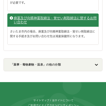
が必要です。
麻薬及び向精神薬取締法・覚せい剤取締法に関するお問
い合わせ
さいたま市内の場合、麻薬及び向精神薬取締法・覚せい剤取締法に
関する手続き及びお問い合わせ先は鴻巣保健所になります。
「薬事・毒物劇物・温泉」の他の分類
フッターです。
サイトマップ
当サイトについて
ご利用ガイド
アクセシビリティポリシー