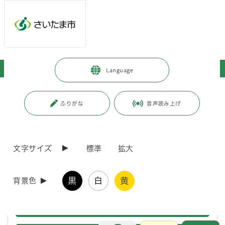
ページの本文です。
メインメニューへ移動
フッターへ移動します
メインメニューをスキップして本文へ移動
トップページ
>
観光・スポーツ・文化
>
観光
>
観光案内
Language
ページ番号：J000237
ふりがな
音声読み上げ
観光案内
文字サイズ
標準
拡大
観光スポット
観光案
黒
白
黄
観光情報
背景色
観光案
観光案内施設
観光案
お問合せ
メインメニューです。