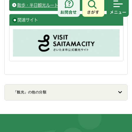
散歩・半日観光ルート
観光案
さがす
メニュ
関連サイト
「観光」の他の分類
フッターです。