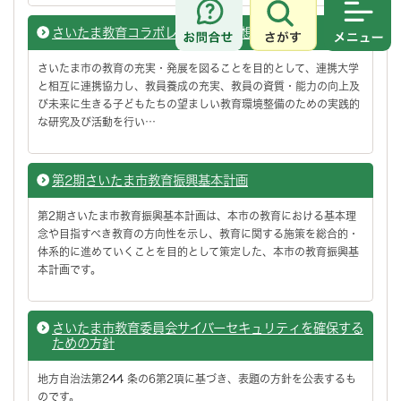
さがす
メニュ
さいたま教育コラボレーション構想
さいたま市の教育の充実・発展を図ることを目的として、連携大学
と相互に連携協力し、教員養成の充実、教員の資質・能力の向上及
び未来に生きる子どもたちの望ましい教育環境整備のための実践的
な研究及び活動を行い…
第2期さいたま市教育振興基本計画
第2期さいたま市教育振興基本計画は、本市の教育における基本理
念や目指すべき教育の方向性を示し、教育に関する施策を総合的・
体系的に進めていくことを目的として策定した、本市の教育振興基
本計画です。
さいたま市教育委員会サイバーセキュリティを確保する
ための方針
地方自治法第244 条の6第2項に基づき、表題の方針を公表するも
のです。