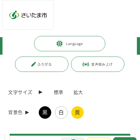
ページの本文です。
メインメニューへ移動
フッターへ移動します
メインメニューをスキップして本文へ移動
トップページ
>
子育て・教育
>
教育
>
教育委員会
>
Language
教育委員会の方針・計画
ページ番号：J001749
ふりがな
音声読み上げ
教育委員会の方針・計画
文字サイズ
標準
拡大
令和8年度さいたま市教育行政点検評価委員会
黒
白
黄
背景色
「すくすく のびのび 子どもの生活習慣向上」キャンペ
ーン
お問合せ
メインメニューです。