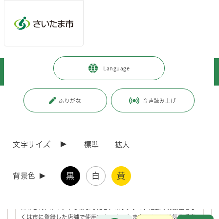
ページの本文です。
メインメニューへ移動
フッターへ移動します
メインメニューをスキップして本文へ移動
トップページ
>
健康・医療・福祉
>
福祉・介護
>
高齢の方
>
Language
高齢福祉
>
仕事・ボランティア
ページ番号：J002788
ふりがな
音声読み上げ
仕事・ボランティア
文字サイズ
標準
拡大
さいたま市シルバーポイント（いきいきボランティアポ
イント）事業について
黒
白
黄
背景色
市内にお住まいの60歳以上の方が、高齢者施設、児童施設、障害者
（児）施設等においてボランティア活動を行った場合にポイントが
付与され、ポイントが貯まったら、ボランティア活動の奨励金若し
くは市に登録した店舗で使用できるさいたま市シルバー元気応援券
お問合せ
メインメニューです。