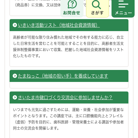
（商品券）に交換、又は団体等への寄附ができる制度です。
さがす
メニュ
いきいき活動リスト（地域社会資源情報）
高齢者が可能な限り住み慣れた地域でその有する能力に応じ、自立
した日常生活を営むことを可能とすることを目的に、高齢者生活支
援体制整備事業において収集、把握した地域社会資源情報をリスト
化したものです。
たまねっこ（地域の担い手）を養成しています
さいたま市健口づくり交流会に参加しませんか？
いつまでも元気に過ごすためには、運動・栄養・社会参加が重要な
ポイントとなります。この講座では、主に口腔機能向上とフレイル
（虚弱）予防を目的に、歯科医師・管理栄養士による講話や参加者
同士の交流会を開催します。