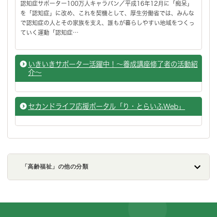
認知症サポーター100万人キャラバン／平成16年12月に「痴呆」
を「認知症」に改め、これを契機として、厚生労働省では、みんな
で認知症の人とその家族を支え、誰もが暮らしやすい地域をつくっ
ていく運動「認知症…
いきいきサポーター活躍中！～養成講座修了者の活動紹
介～
セカンドライフ応援ポータル「り・とらいふWeb」
「高齢福祉」の他の分類
フッターです。