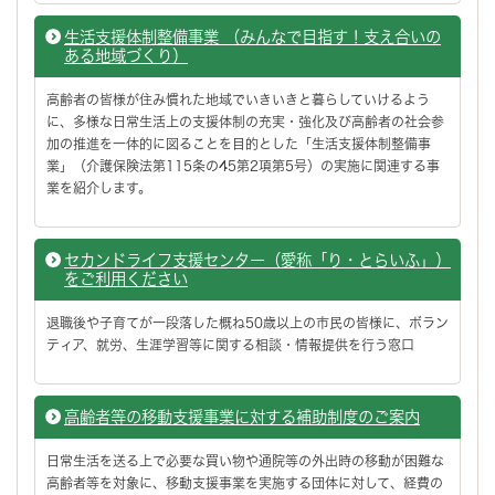
生活支援体制整備事業 （みんなで目指す！支え合いの
ある地域づくり）
高齢者の皆様が住み慣れた地域でいきいきと暮らしていけるよう
に、多様な日常生活上の支援体制の充実・強化及び高齢者の社会参
加の推進を一体的に図ることを目的とした「生活支援体制整備事
業」（介護保険法第115条の45第2項第5号）の実施に関連する事
業を紹介します。
セカンドライフ支援センター（愛称「り・とらいふ」）
をご利用ください
退職後や子育てが一段落した概ね50歳以上の市民の皆様に、ボラン
ティア、就労、生涯学習等に関する相談・情報提供を行う窓口
高齢者等の移動支援事業に対する補助制度のご案内
日常生活を送る上で必要な買い物や通院等の外出時の移動が困難な
高齢者等を対象に、移動支援事業を実施する団体に対して、経費の