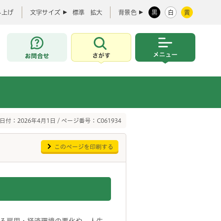
み上げ
文字サイズ
標準
拡大
背景色
黒
白
黄
お問合せ
さがす
メニュー
日付：2026年4月1日 / ページ番号：C061934
このページを印刷する