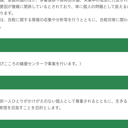
題、家庭問題のほか、多重債務や長時間労働、失業率の増加に代表され
要因が複雑に関係しているとされており、単に個人の問題として捉える
ります。
は、自殺に関する情報の収集や分析等を行うとともに、自殺対策に関わ
。
及びこころの健康センターで事業を行います。）
民一人ひとりがかけがえのない個人として尊重されるとともに、生きる
実現を目指すことを目的とします。