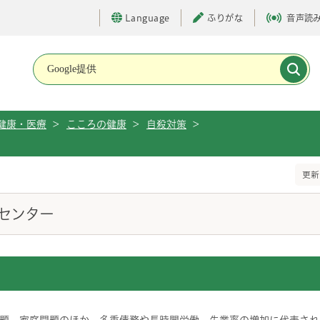
Language
ふりがな
音声読
メインメニューです。
健康・医療
>
こころの健康
>
自殺対策
>
更新
センター