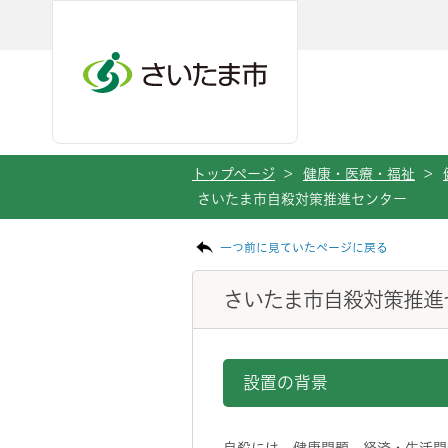
メインメニューへ移動
フッターへ移動します
メインメニューをスキップして本文へ移動
トップページ
>
健康・医療・福祉
>
さいたま市自殺対策推進センター
ページの本文です。
一つ前に見ていたページに戻る
さいたま市自殺対策推進
設置の背景