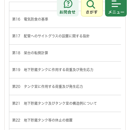
表題
さがす
メニュ
第16 電気防食の基準
バ
第17 配管へのサイトグラスの設置に関する指針
バ
第18 架台の転倒計算
バ
第19 地下貯蔵タンクに作用する荷重及び発生応力
バ
第20 タンク室に作用する荷重及び発生応力
バ
第21 地下貯蔵タンク及びタンク室の構造例について
バ
第22 地下貯蔵タンク等の休止の措置
バ