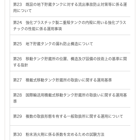
第23 既設の地下貯蔵タンクに対する流出事故防止対策等に係る運
用について
バ
第24 強化プラスチック製二重殻タンクの内殻に用いる強化プラス
チックの性能に係る運用事項
バ
第25 地下貯蔵タンクの漏れ防止構造について
バ
第26 移動タンク貯蔵所の位置、構造及び設備の技術上の基準に関
する指針
ロ
第27 積載式移動タンク貯蔵所の取扱いに関する運用基準
バ
第28 国際輸送用積載式移動タンク貯蔵所の取扱いに関する運用基
準
バ
第29 複数の取扱形態を有する一般取扱所に関する運用について
バ
第30 粉末消火剤に係る係数を定めるための試験方法
バ