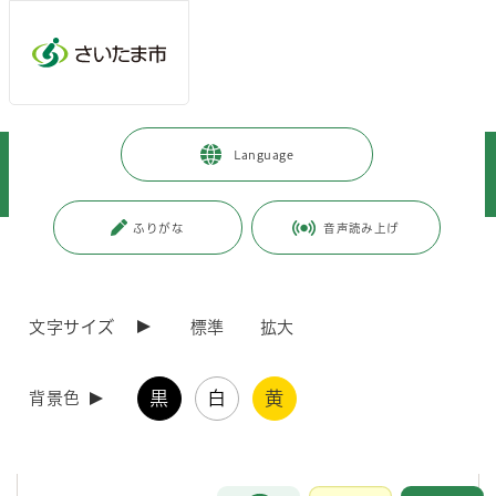
メインメニューへ移動
フッターへ移動します
メインメニューをスキップして本文へ移動
トップページ
>
暮らし・手続き
>
安全・防災・消防
>
消防・救急
>
Language
火災予防・住宅防火
>
危険物規制事務に関する審査基準
>
第4章 別記（第16～第32）
ふりがな
音声読み上げ
ページの本文です。
更新日付：2026年3月26日 / ページ番号：C118926
第4章 別記（第16～第32）
文字サイズ
標準
拡大
第4章 別記（第16～第32）
黒
白
黄
背景色
第4章は、申請書等の記入要領及び第1章から第3章までの内容を補完
する資料等を掲載しています。
お問合せ
メインメニューです。