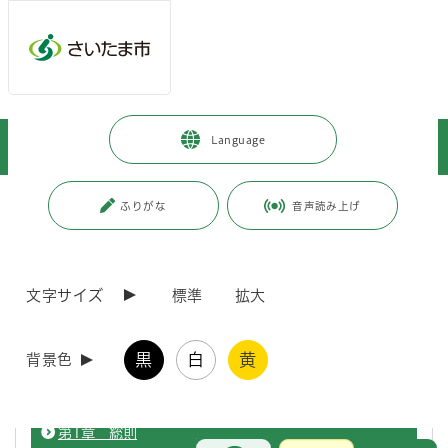
ページの本文です。
メインメニューへ移動
フッターへ移動します
メインメニューをスキップして本文へ移動
トップページ
>
暮らし・手続き
>
安全・防災・消防
>
消防・救急
>
Language
火災予防・住宅防火
>
危険物規制事務に関する審査基準
ページ番号：J008248
ふりがな
音声読み上げ
危険物規制事務に関する審査基準
文字サイズ
標準
拡大
表紙・目次
黒
白
黄
背景色
危険物規制事務に関する審査基準の目次等を掲載しています。
第1章 総則
お問合せ
メインメニューです。