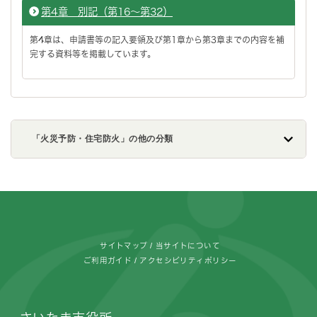
第4章 別記（第16～第32）
第4章は、申請書等の記入要領及び第1章から第3章までの内容を補
完する資料等を掲載しています。
「火災予防・住宅防火」の他の分類
フッターです。
サイトマップ
当サイトについて
ご利用ガイド
アクセシビリティポリシー