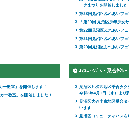
ークまつりを開催しました
第23回見沼区ふれあいフ
「第20回 見沼区少年少女
第22回見沼区ふれあいフ
第21回見沼区ふれあいフ
第20回見沼区ふれあいフ
ｺﾐｭﾆﾃｨﾊﾞｽ・乗合ﾀｸｼｰ
ッカー教室」を開催します！
見沼区片柳西地区乗合タク
令和8年4月1日（水）より
ッカー教室」を開催しました！
見沼区大砂土東地区乗合タ
います
見沼区コミュニティバスを