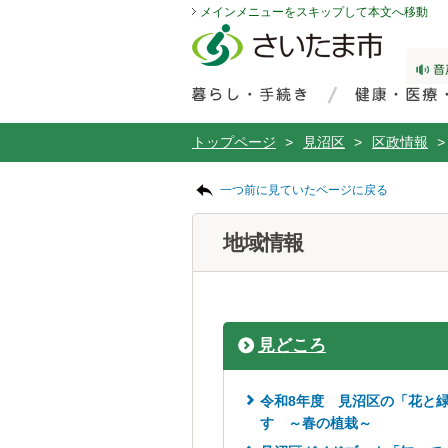
メインメニューをスキップして本文へ移動
フッターへ移動
ページの先頭です。
ページの先頭に戻る
メインメニューへ移動
サイト内検索。検索したいキーワードを入力し、検索ボタンをクリックもしくはキーボードのエンターキーを押してください。
メインメニューです。
トップページ
>
見沼区
>
区政情報
>
ページの本文です。
一つ前に見ていたページに戻る
地域情報
見どころ
令和8年度 見沼区の「花と
す ～春の植栽～