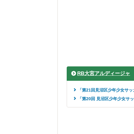
RB大宮アルディージャ
「第21回見沼区少年少女サ
「第20回 見沼区少年少女サ