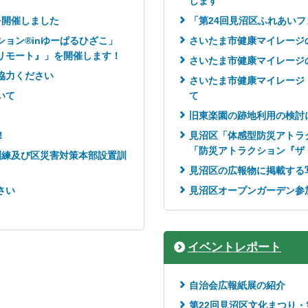
します
を開催しました
「第24回見沼区ふれあい
ョン®inゆーぱるひざこ」
さいたま市健康マイレージ
リモート』」を開催します！
さいたま市健康マイレージ
協力ください
さいたま市健康マイレージ
いて
て
旧東楽園の跡地利用の検討
！
見沼区「体感型防災アトラク
「防災アトラクション『ザ
訓練及び区災害対策本部設置訓
見沼区の広報物に掲載する
さい
見沼区オープンガーデン参
イベントレポート
自治会広報紙展の紹介
第22回見沼区文化まつり・