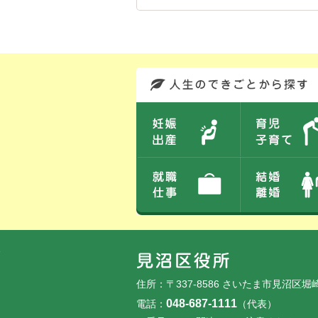
このエリアではサイト内を人生のできごとから探しなおせます。また、イベント情報をお伝えしています。
フッターです。
フッターメニューです。
住所：〒337-8586 さいたま市見沼区堀
048-687-1111
電話：
（代表）