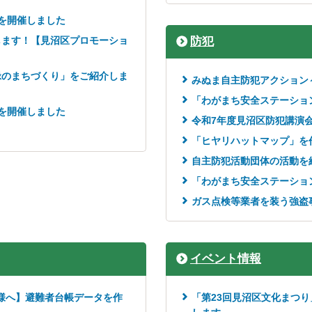
を開催しました
します！【見沼区プロモーショ
防犯
緑のまちづくり」をご紹介しま
みぬま自主防犯アクション
「わがまち安全ステーショ
を開催しました
令和7年度見沼区防犯講演
「ヒヤリハットマップ」を
自主防犯活動団体の活動を
「わがまち安全ステーショ
ガス点検等業者を装う強盗
イベント情報
様へ】避難者台帳データを作
「第23回見沼区文化まつ