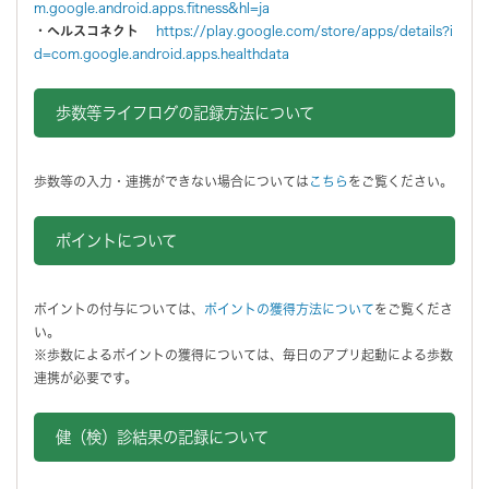
m.google.android.apps.fitness&hl=ja
・
ヘルスコネクト
https://play.google.com/store/apps/details?i
d=com.google.android.apps.healthdata
歩数等ライフログの記録方法について
歩数等の入力・連携ができない場合については
こちら
をご覧ください。
ポイントについて
ポイントの付与については、
ポイントの獲得方法について
をご覧くださ
い。
※歩数によるポイントの獲得については、毎日のアプリ起動による歩数
連携が必要です。
健（検）診結果の記録について