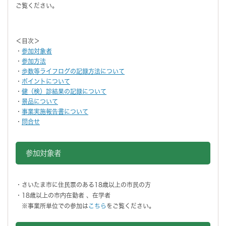
ご覧ください。
＜目次＞
・
参加対象者
・
参加方法
・
歩数等ライフログの記録方法について
・
ポイントについて
・
健（検）診結果の記録について
・
景品について
・
事業実施報告書について
・
問合せ
参加対象者
・さいたま市に住民票のある18歳以上の市民の方
・18歳以上の市内在勤者 、在学者
※事業所単位での参加は
こちら
をご覧ください。