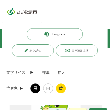
メインメニューへ移動
フッターへ移動します
メインメニューをスキップして本文へ移動
トップページ
>
健康・医療・福祉
>
健康・医療
>
Language
健康に関すること
>
さいたま市健康マイレージ
>
さいたま市健康マイレージの参加者を募集しています！
ふりがな
音声読み上げ
ページの本文です。
更新日付：2026年4月6日 / ページ番号：C099389
さいたま市健康マイレージの参加者を募集していま
す！
文字サイズ
標準
拡大
黒
白
黄
背景色
お問合せ
メインメニューです。